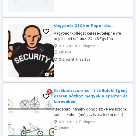
karbantartási munkálatok szükség
szerinti ellátása, a szakmai egységekben
adódó műszaki hibák jelentése és
azonnali elhárítása. Az Intézmény szakmai
egységeiben ...
Vagyonőr XIX.ker Főportás........
Vagyonőr kollégát keresek telephelyre
bejelentett státusz. 24- 48 Egy fős
Főportás pozíció.. Térítésmentes ruházat
XIX. kerület, Budapest
azonnali kezdés. Érdeklődni:
július 4
06205461395- Gábor..
Óránként frissítve
1
Kerékpárszerelés - t vállalok! Igény
3
esetén házhoz megyek Kispesten és
környékén!
Magamról néhány gondolat: - Nem iszom
soha alkoholt (még szilveszterkor sem). -
Nem dohányzom. - Nem kábítószerezem.
XIX. kerület, Budapest
- Nincs tetoválásom. - Nincs piercingem. -
június 19
Rendkívül precíz és megbízható vagyok. -