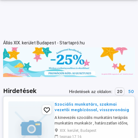
Állás XIX. kerület Budapest - Startapró.hu
Hirdetések
20
50
Hirdetések az oldalon:
Szociális munkatárs, szakmai
vezetői megbízással, visszavonásig
A kinevezés szociális munkatárs terápiás
munkatárs munkakör , határozatlan időre,
kiegészítve szakmai vezetői megbízással.
XIX. kerület, Budapest
Szakmai vezetői feladatok: Intézményünk
tegnap 17:16