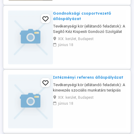
ruhákban járok. - Nem árasztok ...
Gondnoksági csoportvezető
álláspályázat
Tevékenységi kör (ellátandó feladatok): A
Segítő Kéz Kispesti Gondozó Szolgálat
keresi empatikus, elhivatott és kitartó új
XIX. kerület, Budapest
kollégáját. Feladatai: Az Intézmény
június 18
pénzügyi-gazdasági, ezen belül
költségvetés-tervezési, beszámolási,
könyvvezetési feladatainak ellátása.
Üzemeltetési döntés-előkészítésekhez ...
Intézményi referens álláspályázat
Tevékenységi kör (ellátandó feladatok): A
kinevezés szociális munkatárs terápiás
munkatárs munkakör, határozatlan időre,
XIX. kerület, Budapest
intézményi referensi megbízással.
június 18
Intézményünk elkötelezve, magas
szakmai színvonalon dolgozik a
rászoruló személyek támogatásáért
szociális szolgáltatások biztosításával.
Célunk ...