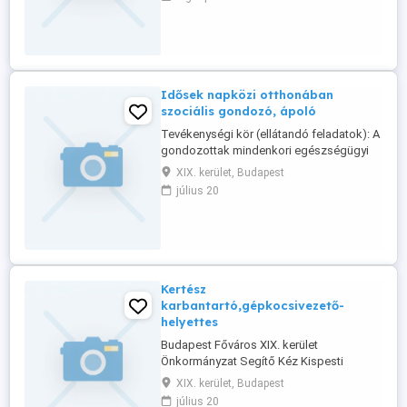
elkötelezve, magas szakmai színvonalon
dolgozik a rászoruló személyek
támogatásáért szociális szolgáltatások
biztosításával. Célunk a fejlesztő, ...
Idősek napközi otthonában
szociális gondozó, ápoló
Tevékenységi kör (ellátandó feladatok): A
gondozottak mindenkori egészségügyi
állapotának megfelelő ápolása,
XIX. kerület, Budapest
gondozása. Segítséget nyújt a
július 20
mindennapi teendők végzéséhez. Köteles
pontos, naprakész dokumentációt
vezetni. Ügyel arra, hogy a gondozott
környezete tiszta, rendezett legyen.A
gondozott ellátása ...
Kertész
karbantartó,gépkocsivezető-
helyettes
Budapest Főváros XIX. kerület
Önkormányzat Segítő Kéz Kispesti
Gondozó Szolgálat Az Intézményvezetés
XIX. kerület, Budapest
székhelyén és a telephelyein felmerülő
július 20