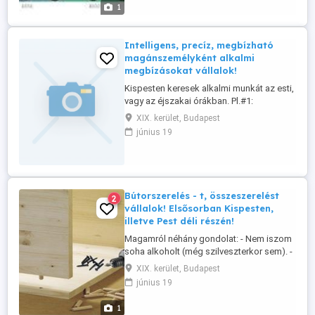
Intelligens vagyok. - Művelt vagyok. -
1
Sokoldalú vagyok. - Frissen mosott
ruhákban járok. - Nem árasztok ...
Intelligens, precíz, megbízható
magánszemélyként alkalmi
megbízásokat vállalok!
Kispesten keresek alkalmi munkát az esti,
vagy az éjszakai órákban. Pl.#1:
Sofőrködést vállalnék olyasvalakinek, aki
XIX. kerület, Budapest
nem szeret, vagy nem akar annyit vezetni.
június 19
Pl.#2: Gyermekfelügyeletet vállalnék, amíg
a szülők színházban vannak. Pl.#3:
Sakkoktatást is vállalnék, késő délutén
vagy este. Pl.#4: Kisebb ...
Bútorszerelés - t, összeszerelést
2
vállalok! Elsősorban Kispesten,
illetve Pest déli részén!
Magamról néhány gondolat: - Nem iszom
soha alkoholt (még szilveszterkor sem). -
Nem dohányzom. - Nem kábítószerezem.
XIX. kerület, Budapest
- Nincs tetoválásom. - Nincs piercingem. -
június 19
Rendkívül precíz és megbízható vagyok. -
Intelligens vagyok. - Művelt vagyok. -
1
Sokoldalú vagyok. - Frissen mosott