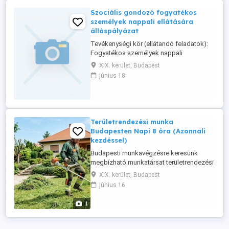
Szociális gondozó fogyatékos
személyek nappali ellátására
álláspályázat
Tevékenységi kör (ellátandó feladatok):
Fogyatékos személyek nappali
ellátásában kialakított gondozási
XIX. kerület, Budapest
csoportok, képességeknek,
június 18
készségeknek megfelelő foglalkozások
szervezése, megtartása, személyi segítés,
illetve az igénybevevők igényeire és a
munkaszervezésre tekintettel
szakképzettségének megfelelő, ...
Területrendezési munka
Budapesten Napi 8 óra (Azonnali
kezdéssel)
Budapesti munkavégzésre keresünk
megbízható munkatársat területrendezési
feladatok ellátására. Ha szeretsz a
XIX. kerület, Budapest
szabadban dolgozni várjuk a
június 16
jelentkezésedet! Főbb feladatok: -
Fűnyírás, fűkaszálás - Gallyazás, bokrok
1
és cserjék visszavágása - Zöldhulladék
elszállításhoz való előkészítése - Egyéb
alapvető ...