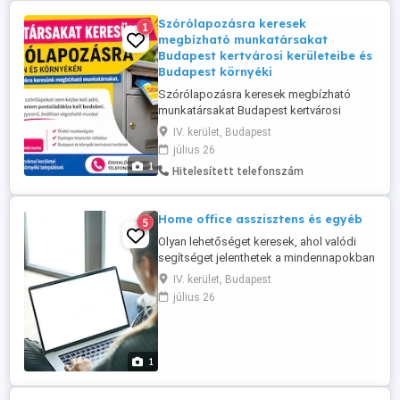
Szórólapozásra keresek
1
megbízható munkatársakat
Budapest kertvárosi kerületeibe és
Budapest környéki
Szórólapozásra keresek megbízható
munkatársakat Budapest kertvárosi
kerületeibe és Budapest környéki
IV. kerület, Budapest
településekre keresek munkatársakat
július 26
szórólapok postaládás terjesztésére.
1
Hitelesített telefonszám
Fontos: nem utcai osztogatás, nem kell
embereket megszólítani, a szórólapokat
kizárólag postaládákba kell bedobni.
Home office asszisztens és egyéb
5
Rugalmasan, ...
Olyan lehetőséget keresek, ahol valódi
segítséget jelenthetek a mindennapokban
személyi asszisztens vagy adminisztratív,
IV. kerület, Budapest
webshop területen.home officeban
július 26
időnkénti
megjelenéssel,részmunkaidőben. De
bármilyen más lehetőséget is szívesen
fogadok, szeretnék új ismereteket szert
1
tenni. Amiben ...