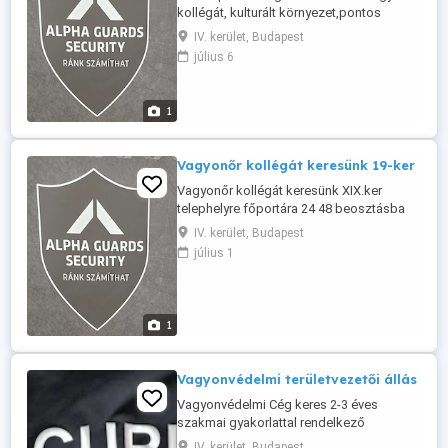
kollégát, kulturált környezet,pontos
fizetés ,térítés mentes ruházat. Érdeklődni
IV. kerület, Budapest
Telefonon: 06205461395
július 6
1
Vagyonőr kollégát keresünk 19-ker
Vagyonőr kollégát keresünk XIX.ker
telephelyre főportára 24 48 beosztásba
egy fős szolgálat ,kulturált környezet
IV. kerület, Budapest
,térités mentes ruházat, csekkolás mentes
július 1
pozíció. Augusztus 01 kezdés!!!
Érdeklődni:Csak telefonon!!! 08-17 között.
06205461395 Gábor.
1
Vagyonvédelmi területvezetői állás
Vagyonvédelmi Cég keres 2-3 éves
szakmai gyakorlattal rendelkező
Területvezetőt kereskedelmi egységek
IV. kerület, Budapest