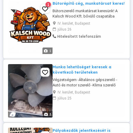
Bútorépítő cég, munkatársat keres!
1
Bútorszerelő munkatársat keresünk! A
Kalsch Wood Kft. bővülő csapatába
tapasztalt, önálló munkavégzésre képes
IV. kerület, Budapest
bútorszerelő kollégát keres. Feladatok: -
július 26
Lapraszerelt bútorok, elsősorban IKEA
Hitelesített telefonszám
bútorok és konyhák szakszerű
összeszerelése - Konyhák beépítése,
munkalapok illesztése, készre szerelése -
1
Precíz, ...
Munka lehetőséget keresek a
következő területeken
Végzetségem -Általános gépszerelő -
Autó és motor szerelő -Klima szerelő
Gépkocsivezető B taxi 3 év Budapesten
IV. kerület, Budapest
Egyéni munka végzésére alkalmas vagyok
július 25
!
3
Pályakezdők jelentkezését is