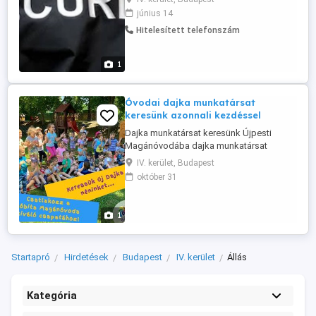
területeire. Főbb feladatok: - Napi
június 14
szolgálatvezénylés szervezése és
Hitelesített telefonszám
dokumentálása, irányítása és annak napi
ellenőrzése. - Vagyonőrök folyamatos
toborzása és szakmai képzése. -
1
Rendkívüli események ...
Óvodai dajka munkatársat
keresünk azonnali kezdéssel
Dajka munkatársat keresünk Újpesti
Magánóvodába dajka munkatársat
keresünk. Teljes állásban bejelentve,
IV. kerület, Budapest
versenyképes fizetésért keressük leendő
október 31
munkatársainkat. Elvárások:
Gyermekszerető, türelmes, pozitív
hozzáállás Gyors, precíz és önálló
1
munkavégzés Rend és tisztaságszeretet
A környezetére és munkájára ...
Startapró
Hirdetések
Budapest
IV. kerület
Állás
Kategória