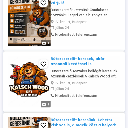
várjuk!
Bútorszerelőt keresünk Csatlakozz
hozzánk! Eleged van a bizonytalan
munkákból? Szeretsz alkotni, igényes
IV. kerület, Budapest
vagy a munkádra, és olyan helyet keresel,
július 24
ahol valóban megbecsülnek? Akkor lehet,
Hitelesített telefonszám
hogy téged keresünk! Munkavégzés
Budapest és vonzáskörzete,
1
alkalmanként országosan. Téged
keresünk, ha: ...
Bútorszerelőt keresek, akár
azonnali kezdéssel is!
Bútorszerelő Asztalos kollégát keresünk
Azonnali kezdéssel! A Kalsch Wood Kft.
csapatbővítés céljából tapasztalt, önálló
IV. kerület, Budapest
munkavégzésre képes bútorszerelő
július 24
asztalos kollégát keres. Feladatok: - IKEA
Hitelesített telefonszám
konyhák és egyéb lapraszerelt bútorok
szakszerű összeszerelése - Egyedi
1
bútorok helyszíni beépítése - ...
Bútorszerelőt keresünk! Lehetsz
kisbocs is, a macik közt a helyed!