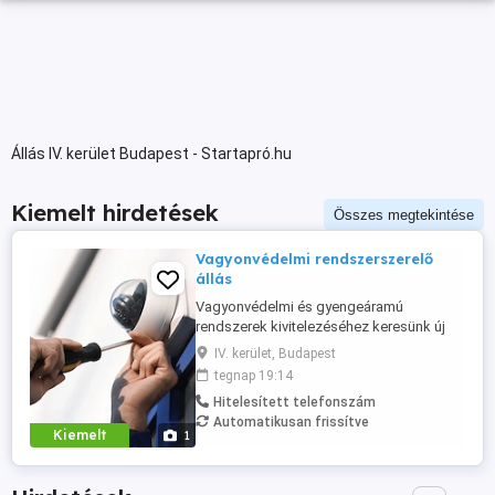
Állás IV. kerület Budapest - Startapró.hu
Kiemelt hirdetések
Összes megtekintése
Vagyonvédelmi rendszerszerelő
állás
Vagyonvédelmi és gyengeáramú
rendszerek kivitelezéséhez keresünk új
munkatársat Budapesten és országos
IV. kerület, Budapest
projekteken. Olyan szakembert várunk, aki
tegnap 19:14
igényes a munkájára, műszaki
Hitelesített telefonszám
szemlélettel dolgozik, és fontos számára
Automatikusan frissítve
a precíz, üzembiztos kivitelezés.
Kiemelt
1
Feladatok: kamerarendszerek,
riasztórendszerek, ...