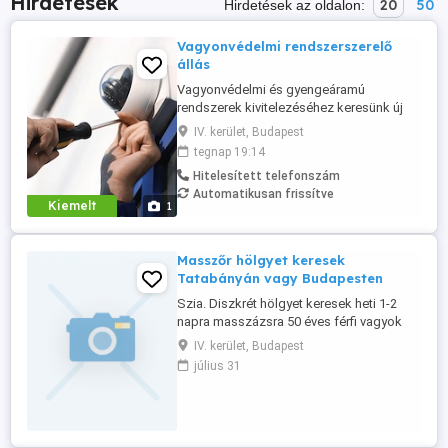
Hirdetések
20
50
Hirdetések az oldalon:
Vagyonvédelmi rendszerszerelő
állás
Vagyonvédelmi és gyengeáramú
rendszerek kivitelezéséhez keresünk új
munkatársat Budapesten és országos
IV. kerület, Budapest
projekteken. Olyan szakembert várunk, aki
tegnap 19:14
igényes a munkájára, műszaki
Hitelesített telefonszám
szemlélettel dolgozik, és fontos számára
Automatikusan frissítve
a precíz, üzembiztos kivitelezés.
Kiemelt
1
Feladatok: kamerarendszerek,
riasztórendszerek, ...
Masszőr hölgyet keresek
Tatabányán vagy Budapesten
Szia. Diszkrét hölgyet keresek heti 1-2
napra masszázsra 50 éves férfi vagyok
IV. kerület, Budapest
július 31