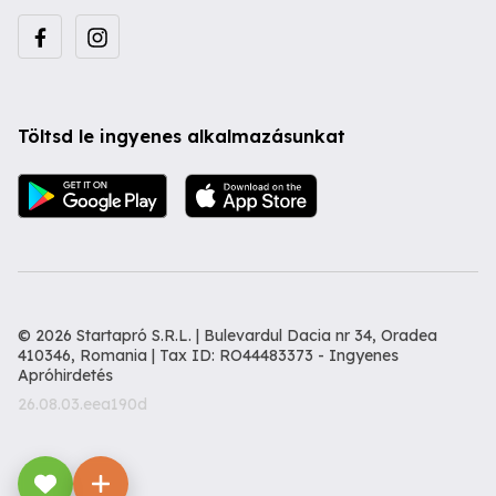
Töltsd le ingyenes alkalmazásunkat
© 2026 Startapró S.R.L. | Bulevardul Dacia nr 34, Oradea
410346, Romania | Tax ID: RO44483373 -
Ingyenes
Apróhirdetés
26.08.03.eea190d