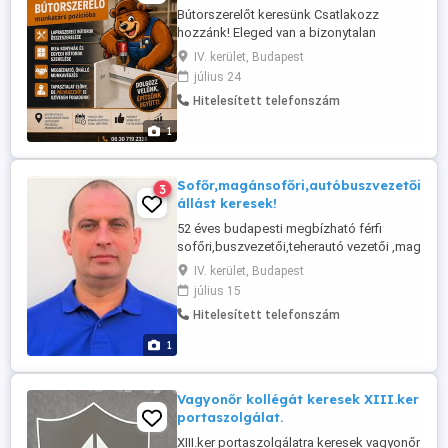
Bútorszerelőt keresünk Csatlakozz
hozzánk! Eleged van a bizonytalan
munkákból? Szeretsz alkotni, igényes
IV. kerület, Budapest
vagy a munkádra, és olyan helyet keresel,
július 24
ahol valóban megbecsülnek? Akkor lehet,
Hitelesített telefonszám
hogy téged keresünk! Munkavégzés
Budapest és vonzáskörzete,
1
alkalmanként országosan. Téged
keresünk, ha: ...
Sofőr,magánsofőri,autóbuszvezetői,teh
3
állást keresek!
52 éves budapesti megbízható férfi
sofőri,buszvezetői,teherautó vezetői ,magánsof
keresek.Kategóriáim:B,C,D,E, rendelkezem. PÁV:I.I
IV. kerület, Budapest
is megvan.Sürgősségi vérszállítás ,betegszállí
július 15
érdekel.Megkülönböztető jármű vezetése is akt
Hitelesített telefonszám
munka is érdekel,alkalmi ...
1
Vagyonőr kollégát keresek XIII.ker
portaszolgálat.
XIII.ker portaszolgálatra keresek vagyonőr