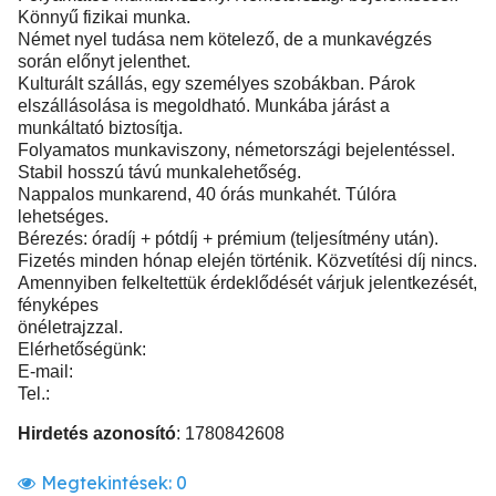
Könnyű fizikai munka.
Német nyel tudása nem kötelező, de a munkavégzés
során előnyt jelenthet.
Kulturált szállás, egy személyes szobákban. Párok
elszállásolása is megoldható. Munkába járást a
munkáltató biztosítja.
Folyamatos munkaviszony, németországi bejelentéssel.
Stabil hosszú távú munkalehetőség.
Nappalos munkarend, 40 órás munkahét. Túlóra
lehetséges.
Bérezés: óradíj + pótdíj + prémium (teljesítmény után).
Fizetés minden hónap elején történik. Közvetítési díj nincs.
Amennyiben felkeltettük érdeklődését várjuk jelentkezését,
fényképes
önéletrajzzal.
Elérhetőségünk:
E-mail:
Tel.:
Hirdetés azonosító
: 1780842608
Megtekintések:
0