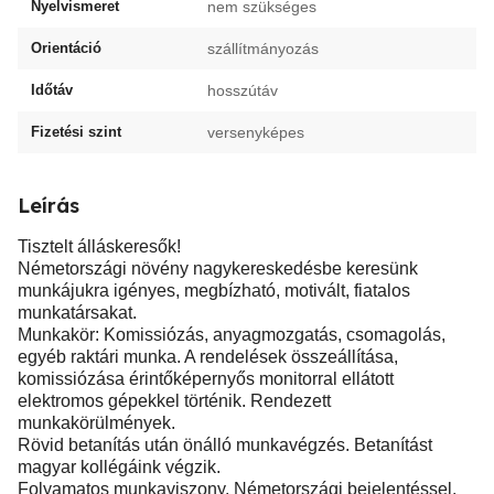
Nyelvismeret
nem szükséges
Orientáció
szállítmányozás
Időtáv
hosszútáv
Fizetési szint
versenyképes
Leírás
Tisztelt álláskeresők!
Németországi növény nagykereskedésbe keresünk
munkájukra igényes, megbízható, motivált, fiatalos
munkatársakat.
Munkakör: Komissiózás, anyagmozgatás, csomagolás,
egyéb raktári munka. A rendelések összeállítása,
komissiózása érintőképernyős monitorral ellátott
elektromos gépekkel történik. Rendezett
munkakörülmények.
Rövid betanítás után önálló munkavégzés. Betanítást
magyar kollégáink végzik.
Folyamatos munkaviszony. Németországi bejelentéssel.