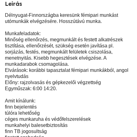
Leírás
Délnyugat-Finnországba keresünk fémipari munkást
utómunkák elvégzésére. Hosszútávú munka.
Munkafeladatok:
Minőség ellenőrzés, megmunkált és festett alkatrészek
tisztítása, ellenőrzését, szükség esetén javítása pl.
sorjázás, festés, megmunkált felületek csiszolása,
menetnyitás. Kisebb hegesztések elvégzése. A
munkadarabok csomagolása.
Elvárások: korábbi tapasztalat fémipari munkákból, angol
nyelvtudás
Előny: rajzolvasás és gépkezelői végzettség
Egyműszak: 6:00 14:20.
Amit kínálunk:
finn bejelentés
túlóra lehetőség
céges munkaruha és védőfelszerelések
munkahelyi balesetbiztosítás
finn TB jogosultság