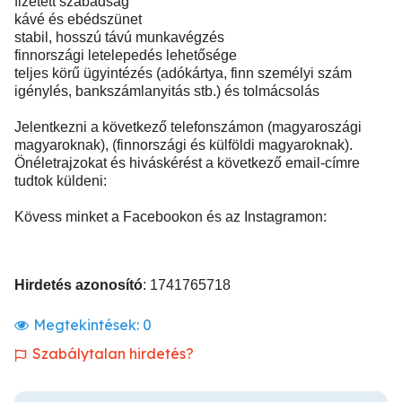
fizetett szabadság
kávé és ebédszünet
stabil, hosszú távú munkavégzés
finnországi letelepedés lehetősége
teljes körű ügyintézés (adókártya, finn személyi szám
igénylés, bankszámlanyitás stb.) és tolmácsolás
Jelentkezni a következő telefonszámon (magyaroszági
magyaroknak), (finnországi és külföldi magyaroknak).
Önéletrajzokat és hiváskérést a következő email-címre
tudtok küldeni:
Kövess minket a Facebookon és az Instagramon:
Hirdetés azonosító
: 1741765718
Megtekintések:
0
Szabálytalan hirdetés?