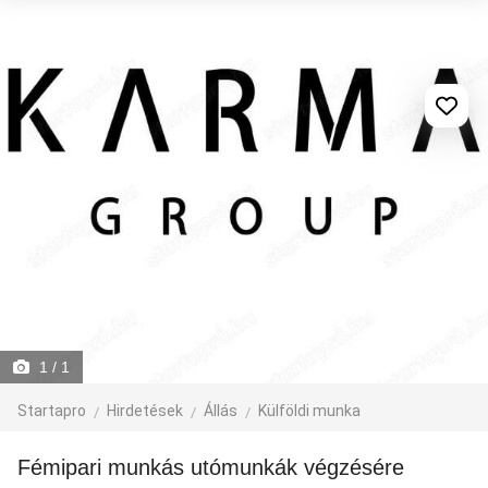
1
/ 1
Startapro
Hirdetések
Állás
Külföldi munka
Fémipari munkás utómunkák végzésére