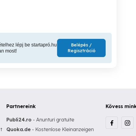
vállalatnál
XII. kerület
XII. kerület
X
ételhez lépj be startapró.hu
Belépés /
Regisztráció
an most!
Partnereink
Kövess min
Publi24.ro
- Anunturi gratuite
t
Quoka.de
- Kostenlose Kleinanzeigen