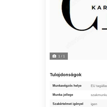
1
/ 1
Tulajdonságok
Munkavégzés helye
EU tagáll
Munka jellege
szakmunk
Szakértelmet igényel
igen