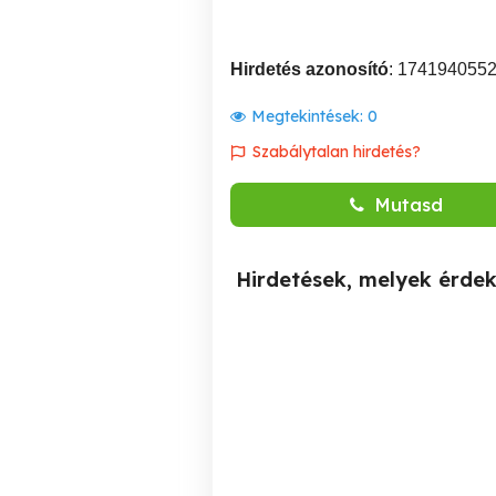
Hirdetés azonosító
: 174194055
Megtekintések:
0
Szabálytalan hirdetés?
Mutasd
Hirdetések, melyek érde
Külföldi munkavállalást
3 2. TIG hegesztő állás
tervezel, ne fizesse duplán
s