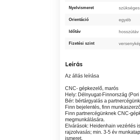
Nyelvismeret
szükséges
Orientáció
egyéb
Időtáv
hosszútáv
Fizetési szint
versenyké
Leírás
Az állás leírása
CNC- gépkezelő, marós
Hely: Délnyugat-Finnország (Pori
Bér: bértárgyalás a partnercégünk
Finn bejelentés, finn munkaszerz
Finn partnercégünknek CNC-gépkez
megmunkálására.
Elvárások: Heidenhain vezérlés i
rajzolvasás; min. 3-5 év munkatap
ismeret.