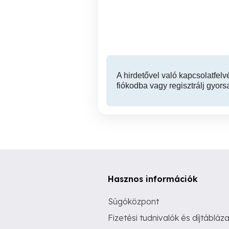
a társalombiztosítási
járulékot!
II. kerület
A hirdetővel való kapcsolatfelv
fiókodba vagy regisztrálj gyors
Hasznos információk
Súgóközpont
Fizetési tudnivalók és díjtábláza