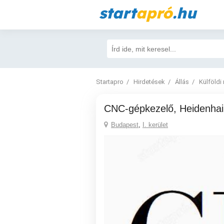
start
apró
.hu
Startapro
Hirdetések
Állás
Külföldi
CNC-gépkezelő, Heidenha
Budapest
,
I. kerület