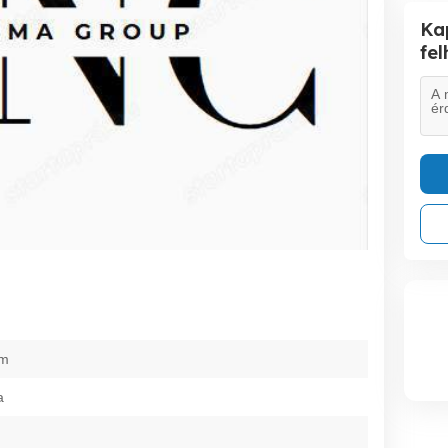
Ka
fe
am
a