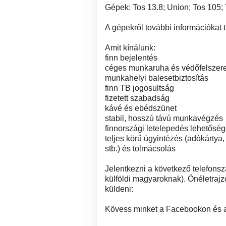
Gépek: Tos 13.8; Union; Tos 105; 
A gépekről további információkat 
Amit kínálunk:
finn bejelentés
céges munkaruha és védőfelszer
munkahelyi balesetbiztosítás
finn TB jogosultság
fizetett szabadság
kávé és ebédszünet
stabil, hosszú távú munkavégzés
finnországi letelepedés lehetősé
teljes körű ügyintézés (adókártya
stb.) és tolmácsolás
Jelentkezni a következő telefons
külföldi magyaroknak). Önéletrajz
küldeni:
Kövess minket a Facebookon és a