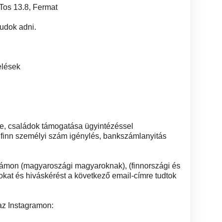
Tos 13.8, Fermat
tudok adni.
elések
ge, családok támogatása ügyintézéssel
, finn személyi szám igénylés, bankszámlanyitás
zámon (magyaroszági magyaroknak), (finnországi és
okat és hiváskérést a következő email-címre tudtok
z Instagramon: