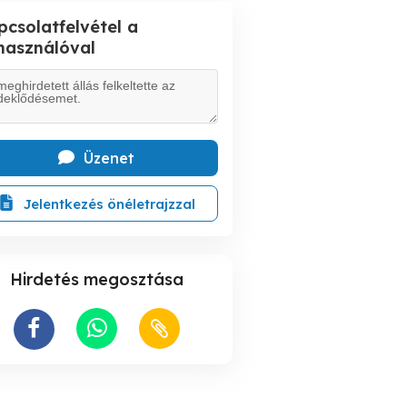
pcsolatfelvétel a
lhasználóval
Üzenet
Jelentkezés önéletrajzzal
Hirdetés megosztása