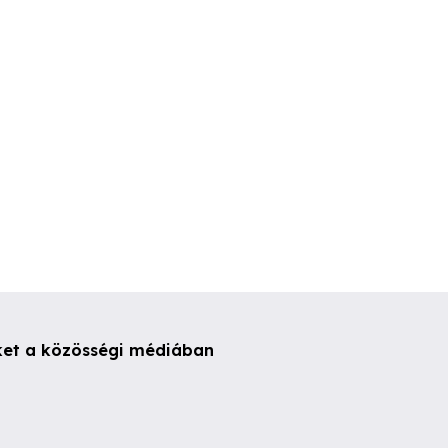
. kerület
XII. kerület
XII. kerüle
ket a közösségi médiában