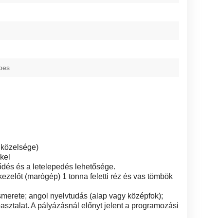
pes
 közelsége)
kel
ődés és a letelepedés lehetősége.
előt (marógép) 1 tonna feletti réz és vas tömbök
smerete; angol nyelvtudás (alap vagy középfok);
asztalat. A pályázásnál előnyt jelent a programozási