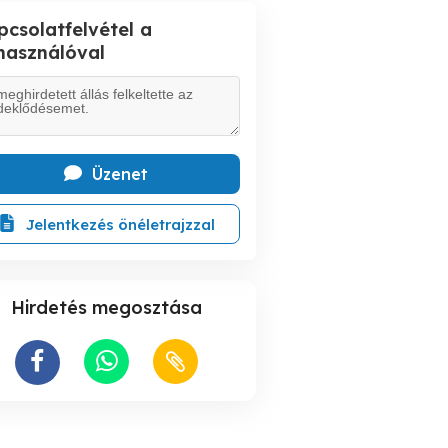
pcsolatfelvétel a
lhasználóval
Üzenet
Jelentkezés önéletrajzzal
Hirdetés megosztása