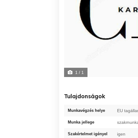
1
/ 1
Tulajdonságok
Munkavégzés helye
EU tagáll
Munka jellege
szakmunk
Szakértelmet igényel
igen