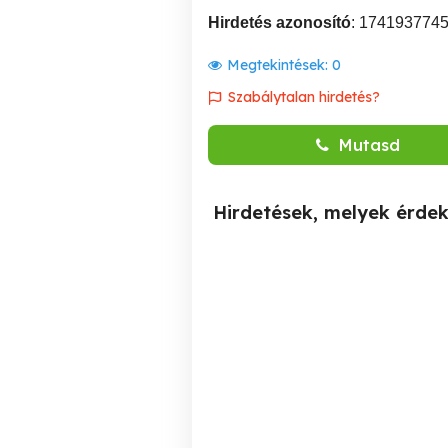
Hirdetés azonosító
: 174193774
Megtekintések:
0
Szabálytalan hirdetés?
Mutasd
Hirdetések, melyek érde
CNC gépkezelő,
É
Heidenhain
Sopron