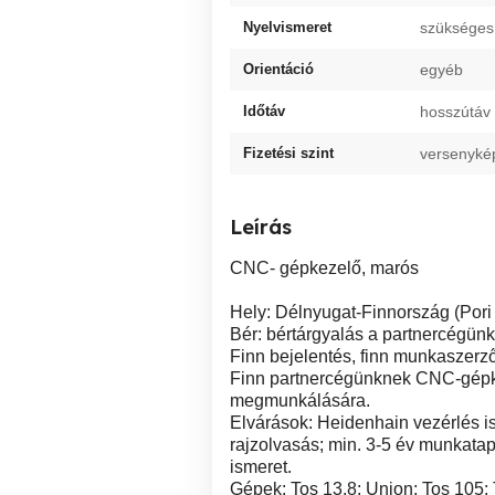
Nyelvismeret
szükséges
Orientáció
egyéb
Időtáv
hosszútáv
Fizetési szint
versenyké
Leírás
CNC- gépkezelő, marós
Hely: Délnyugat-Finnország (Pori
Bér: bértárgyalás a partnercégünk
Finn bejelentés, finn munkaszerz
Finn partnercégünknek CNC-gépkez
megmunkálására.
Elvárások: Heidenhain vezérlés i
rajzolvasás; min. 3-5 év munkatap
ismeret.
Gépek: Tos 13.8; Union; Tos 105; 