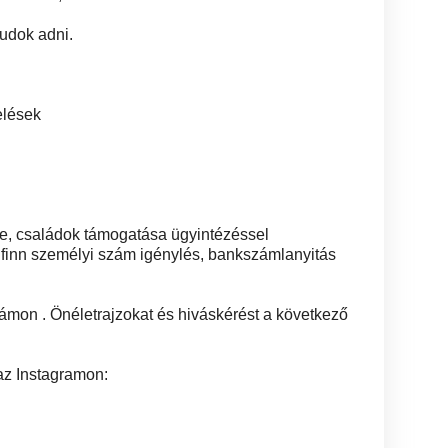
tudok adni.
elések
ge, családok támogatása ügyintézéssel
, finn személyi szám igénylés, bankszámlanyitás
ámon . Önéletrajzokat és hiváskérést a következő
z Instagramon: