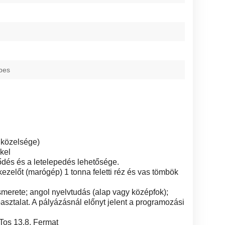
pes
 közelsége)
kel
ődés és a letelepedés lehetősége.
előt (marógép) 1 tonna feletti réz és vas tömbök
smerete; angol nyelvtudás (alap vagy középfok);
asztalat. A pályázásnál előnyt jelent a programozási
Tos 13.8, Fermat