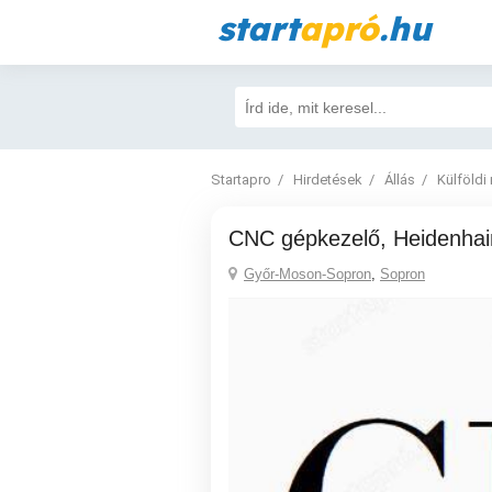
start
apró
.hu
Startapro
Hirdetések
Állás
Külföldi
CNC gépkezelő, Heidenhai
Győr-Moson-Sopron
,
Sopron