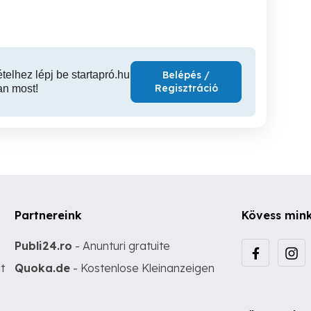
ételhez lépj be startapró.hu
Belépés /
Regisztráció
an most!
Partnereink
Kövess min
Publi24.ro
- Anunturi gratuite
t
Quoka.de
- Kostenlose Kleinanzeigen