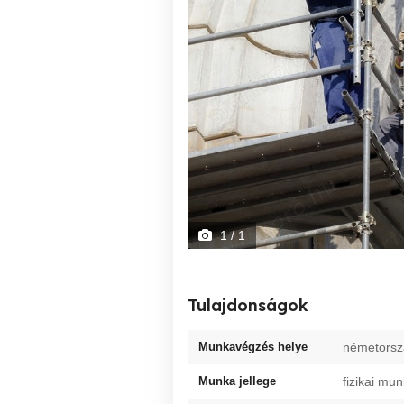
1
/ 1
Tulajdonságok
Munkavégzés helye
németorsz
Munka jellege
fizikai mu