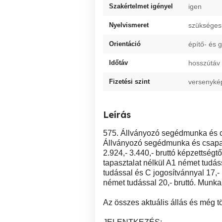
Szakértelmet igényel
igen
Nyelvismeret
szükséges
Orientáció
építő- és 
Időtáv
hosszútáv
Fizetési szint
versenyké
Leírás
575. Állványozó segédmunka és 
Állványozó segédmunka és csapa
2.924,- 3.440,- bruttó képzettsé
tapasztalat nélkül A1 német tudá
tudással és C jogosítvánnyal 17,- 
német tudással 20,- bruttó. Munka
Az összes aktuális állás és még 