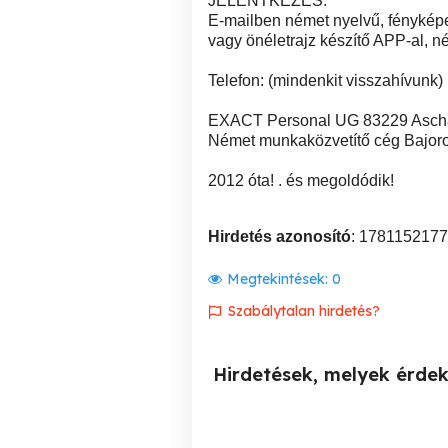
JELENTKEZÉS:
E-mailben német nyelvű, fényképe
vagy önéletrajz készítő APP-al, né
Telefon: (mindenkit visszahívunk)
EXACT Personal UG 83229 Asch
Német munkaközvetítő cég Bajor
2012 óta! . és megoldódik!
Hirdetés azonosító
: 1781152177
Megtekintések:
0
Szabálytalan hirdetés?
Hirdetések, melyek érde