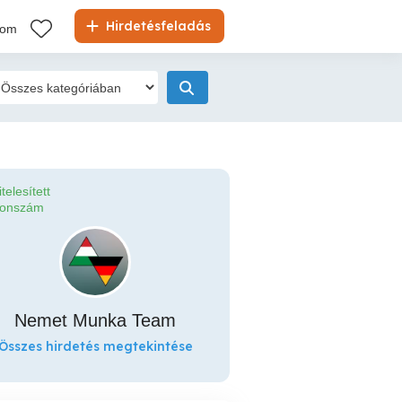
Hirdetésfeladás
kom
itelesített
fonszám
Nemet Munka Team
Összes hirdetés megtekintése