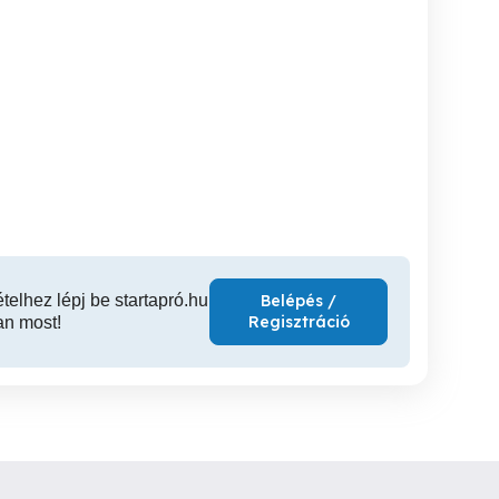
395 6. Konyhai kisegítő
3 1. Burkoló állás svájci
munka lehetőség
német állás Alpok
építőipa
X. kerület
XII. kerület
XI
ételhez lépj be startapró.hu
Belépés /
Regisztráció
an most!