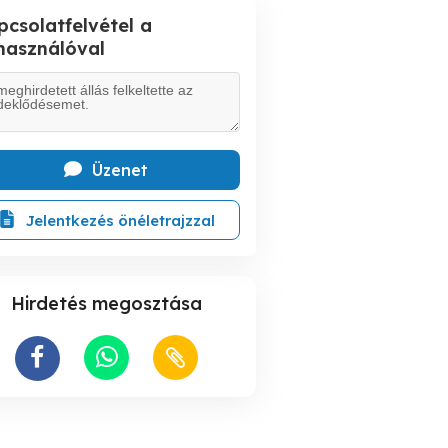
pcsolatfelvétel a
lhasználóval
Üzenet
Jelentkezés önéletrajzzal
Hirdetés megosztása