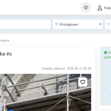
Fió
 munka
H
tele
Feladás dátuma: 2026.06.11 06:28