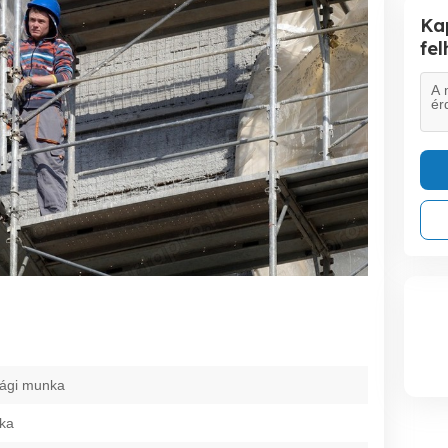
Ka
fe
ági munka
nka