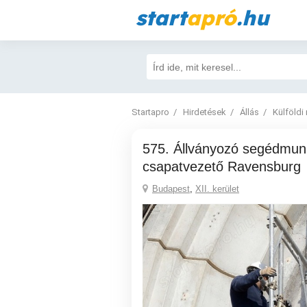
start
apró
.hu
Startapro
Hirdetések
Állás
Külföldi
575. Állványozó segédmunka és
csapatvezető Ravensburg
Budapest
,
XII. kerület