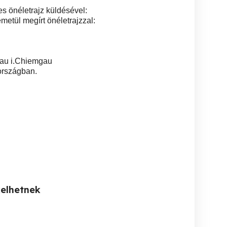
s önéletrajz küldésével:
metül megírt önéletrajzzal:
au i.Chiemgau
országban.
kelhetnek