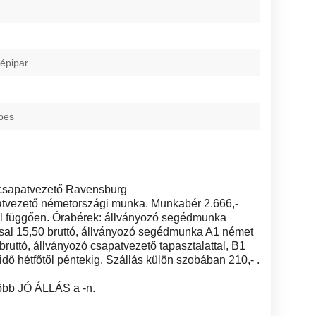
gépipar
pes
csapatvezető Ravensburg
tvezető németországi munka. Munkabér 2.666,-
gtől függően. Órabérek: állványozó segédmunka
ssal 15,50 bruttó, állványozó segédmunka A1 német
bruttó, állványozó csapatvezető tapasztalattal, B1
idő hétfőtől péntekig. Szállás külön szobában 210,- .
több JÓ ÁLLÁS a -n.