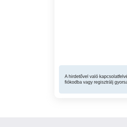
3 3. Homlokzatszigetelő
Asszisztensi és modell
állás svájci építőipari
vállalatnál
XII. kerület
A hirdetővel való kapcsolatfelv
fiókodba vagy regisztrálj gyors