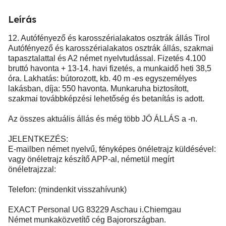
Leírás
12. Autófényező és karosszérialakatos osztrák állás Tirol
Autófényező és karosszérialakatos osztrák állás, szakmai
tapasztalattal és A2 német nyelvtudással. Fizetés 4.100
bruttó havonta + 13-14. havi fizetés, a munkaidő heti 38,5
óra. Lakhatás: bútorozott, kb. 40 m -es egyszemélyes
lakásban, díja: 550 havonta. Munkaruha biztosított,
szakmai továbbképzési lehetőség és betanítás is adott.
Az összes aktuális állás és még több JÓ ÁLLÁS a -n.
JELENTKEZÉS:
E-mailben német nyelvű, fényképes önéletrajz küldésével:
vagy önéletrajz készítő APP-al, németül megírt
önéletrajzzal:
Telefon: (mindenkit visszahívunk)
EXACT Personal UG 83229 Aschau i.Chiemgau
Német munkaközvetítő cég Bajorországban.