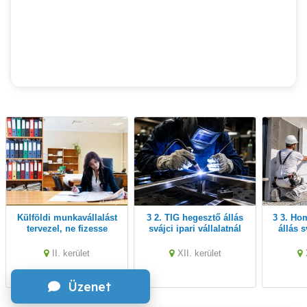
Külföldi munkavállalást
3 2. TIG hegesztő állás
3 3. Homlokzatszigetelő
tervezel, ne fizesse
svájci ipari vállalatnál
állás s
duplán a
v
társalombiztosítási
II. kerület
XII. kerület
járulékot!
Üzenet