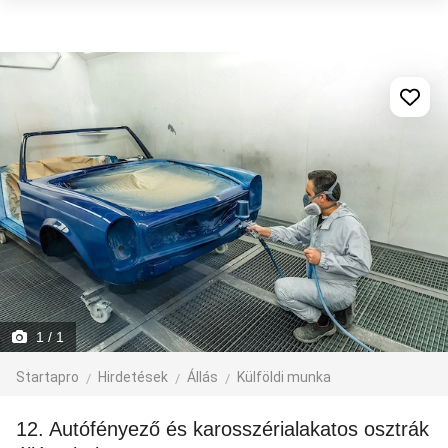
1
/ 1
Startapro
Hirdetések
Állás
Külföldi munka
12. Autófényező és karosszérialakatos osztrák