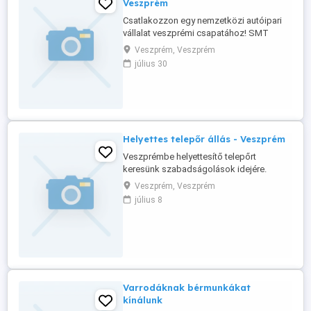
Veszprém
Csatlakozzon egy nemzetközi autóipari
vállalat veszprémi csapatához! SMT
gépkezelő operátor munkatársakat
Veszprém, Veszprém
keresünk azonnali kezdéssel. Az ingyenes
július 30
munkába járás biztosított, így a bejutás
miatt sem kell aggódnia. Milyen feladatok
várnak a leendő kollégára? - SMT
gyártóberendezések kezelése és
folyamatos ...
Helyettes telepőr állás - Veszprém
Veszprémbe helyettesítő telepőrt
keresünk szabadságolások idejére.
Jelentkezni fényképes önéletrajzzal
Veszprém, Veszprém
lehetséges.
július 8
Varrodáknak bérmunkákat
kínálunk