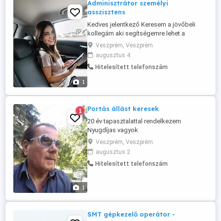
Adminisztrátor személyi
asszisztens
Kedves jelentkező Keresem a jövőbeli
kollegám aki segítségemre lehet a
mindennapokban Amit kínálok -
Veszprém, Veszprém
kiemelkedő fizetés -céges autó (ha
augusztus 4
szükség van rá) -céges mobil és laptop -
Hitelesített telefonszám
lakhatást tudok biztosítani Ami számomra
fontos -légy pontos és precíz -ne
1
okozzon gondot évente pár alkalommal
külföldi ...
Portás állást keresek
1
20 év tapasztalattal rendelkezem
Nyugdíjas vagyok
Veszprém, Veszprém
augusztus 2
Hitelesített telefonszám
1
SMT gépkezelő operátor -