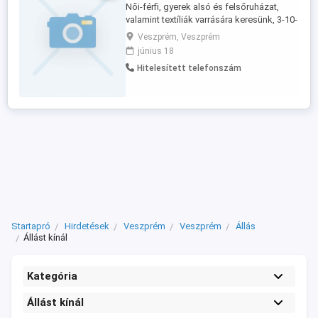
Női-férfi, gyerek alsó és felsőruházat,
valamint textíliák varrására keresünk, 3-10-
fős varrodákat, azonnali kezdéssel
Veszprém, Veszprém
Bővebb infó a honlapunkon, vagy
június 18
telefonon kérhető.
Hitelesített telefonszám
Startapró
Hirdetések
Veszprém
Veszprém
Állás
Állást kínál
Kategória
Állást kínál