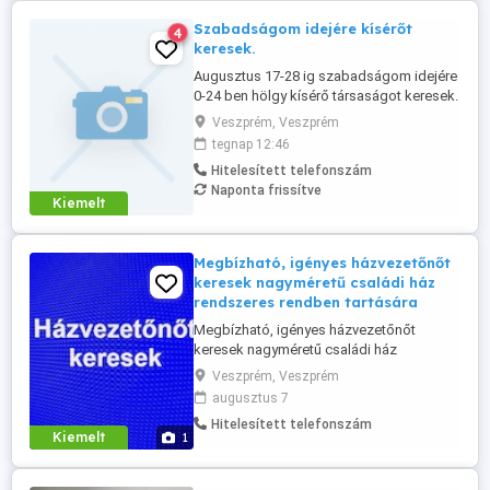
Szabadságom idejére kísérőt
4
keresek.
Augusztus 17-28 ig szabadságom idejére
0-24 ben hölgy kísérő társaságot keresek.
Veszprém, Veszprém
tegnap 12:46
Hitelesített telefonszám
Naponta frissítve
Kiemelt
Megbízható, igényes házvezetőnőt
keresek nagyméretű családi ház
rendszeres rendben tartására
Megbízható, igényes házvezetőnőt
keresek nagyméretű családi ház
takarítására, rendszeres rendben
Veszprém, Veszprém
tartására. Lakhatás megoldható.
augusztus 7
Jelentkezést önéletrajzzal vagy rövid,
Hitelesített telefonszám
bemutatkozással várok.
Kiemelt
1