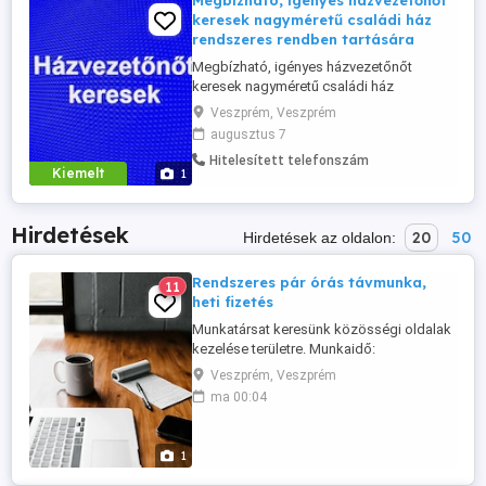
Megbízható, igényes házvezetőnőt
keresek nagyméretű családi ház
rendszeres rendben tartására
Megbízható, igényes házvezetőnőt
keresek nagyméretű családi ház
takarítására, rendszeres rendben
Veszprém, Veszprém
tartására. Lakhatás megoldható.
augusztus 7
Jelentkezést önéletrajzzal vagy rövid,
Hitelesített telefonszám
bemutatkozással várok.
Kiemelt
1
Hirdetések
20
50
Hirdetések az oldalon:
Rendszeres pár órás távmunka,
11
heti fizetés
Munkatársat keresünk közösségi oldalak
kezelése területre. Munkaidő:
részmunkaidős vagy alkalmi. Fizetés:
Veszprém, Veszprém
alkuképes. A munkavégzés helye:
ma 00:04
távmunka. Munkaidő: heti 2 - 20 óra.
Kifizetés: hetente. Szükséges: - saját
számítógép, - írásos kommunikáció
1
képessége, - tervezhető munkavégzés.
Nem kell: vállalkozói ...