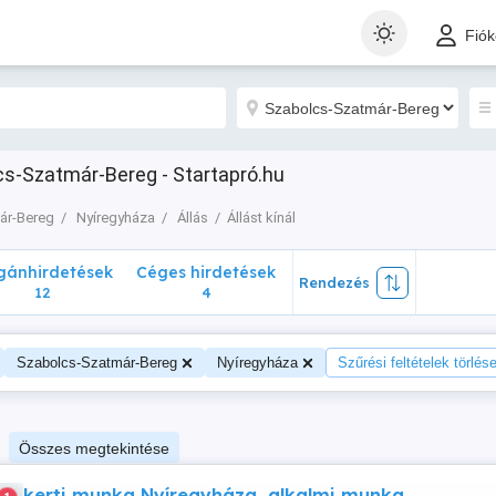
nhirdetések
Céges hirdetések
Rendezés
Fió
12
4
lcs-Szatmár-Bereg - Startapró.hu
ár-Bereg
Nyíregyháza
Állás
Állást kínál
ánhirdetések
Céges hirdetések
Rendezés
12
4
Szabolcs-Szatmár-Bereg
Nyíregyháza
Szűrési feltételek törlés
Összes megtekintése
kerti munka Nyíregyháza, alkalmi munka