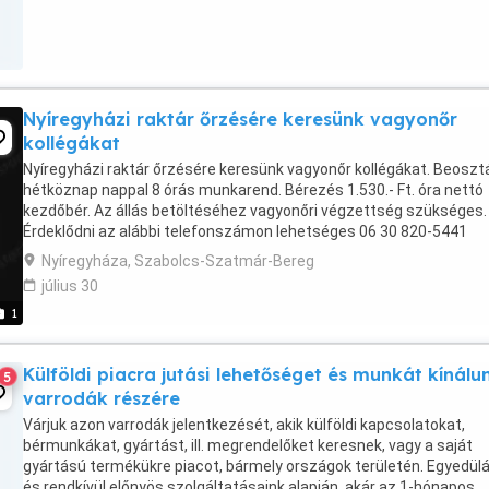
Nyíregyházi raktár őrzésére keresünk vagyonőr
kollégákat
Nyíregyházi raktár őrzésére keresünk vagyonőr kollégákat. Beoszt
hétköznap nappal 8 órás munkarend. Bérezés 1.530.- Ft. óra nettó
kezdőbér. Az állás betöltéséhez vagyonőri végzettség szükséges.
Érdeklődni az alábbi telefonszámon lehetséges 06 30 820-5441
Nyíregyháza, Szabolcs-Szatmár-Bereg
július 30
1
Külföldi piacra jutási lehetőséget és munkát kínálu
5
varrodák részére
Várjuk azon varrodák jelentkezését, akik külföldi kapcsolatokat,
bérmunkákat, gyártást, ill. megrendelőket keresnek, vagy a saját
gyártású termékükre piacot, bármely országok területén. Egyedülá
és rendkívül előnyös szolgáltatásaink alapján, akár az 1-hónapos