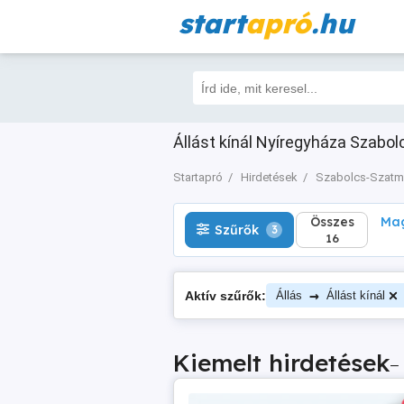
start
apró
.hu
Összes
Magá
Szűrők
3
16
Állást kínál Nyíregyháza Szabo
Startapró
Hirdetések
Szabolcs-Szatm
Összes
Mag
Szűrők
3
16
→
Aktív szűrők:
Állás
Állást kínál
Kiemelt hirdetések
–