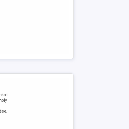
nkat
moly.
ése,