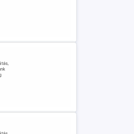
átás,
unk
g
átás,