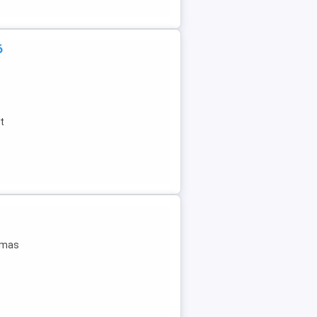
ő
t
almas