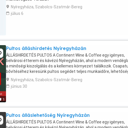
Nyíregyháza, Szabolcs-Szatmár-Bereg
július 6
Pultos álláshirdetés Nyíregyházán
ÁLLÁSHIRDETÉS PULTOS A Continent Wine & Coffee egy igényes,
belvárosi étterem és kávézó Nyíregyházán, ahol a modern vendégl
a minőségi kiszolgálás és a kellemes környezet találkozik. Csapat
bővítéséhez keresünk pultos segédet teljes munkaidőre, lehetősé
szerint vendéglátásban szerzett tapasztalattal. Amit ...
Nyíregyháza, Szabolcs-Szatmár-Bereg
június 30
1
Pultos álláslehetőség Nyíregyházán
ÁLLÁSHIRDETÉS PULTOS A Continent Wine & Coffee egy igényes,
belvárosi étterem és kávézó Nyíregyházán, ahol a modern vendégl