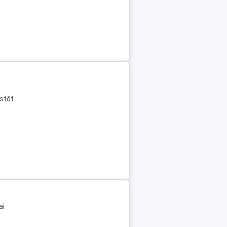
estőt
ai