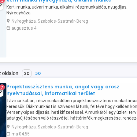
1
Kerti munka, udvari munka, alkalmi, részmunkaidős, nyugdíjas,
Nyíregyháza
Nyíregyháza, Szabolcs-Szatmár-Bereg
augusztus 4
 oldalon:
20
50
Projektasszisztens munka, angol vagy orosz
7
nyelvtudással, informatikai terület
Távmunkában, részmunkaidőben projektasszisztens munkatársu
keressük. Diákmunkást is szívesen látunk, feltéve hogy kellően ko
Versenyképes díjazás, heti kifizetéssel. A munkáról: egy üzleti terv
adatgyűjtésében való részvétel, háttérinfók megkeresése, rendez
értékelése. Jelentkezés írásos ...
Nyíregyháza, Szabolcs-Szatmár-Bereg
ma 04:55