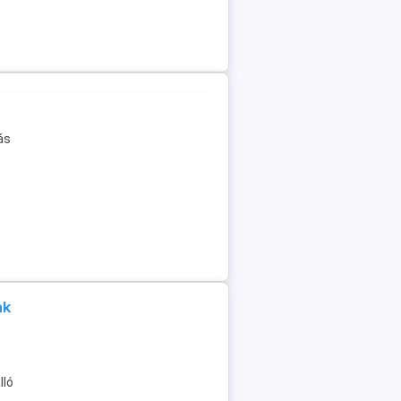
ás
nk
lló