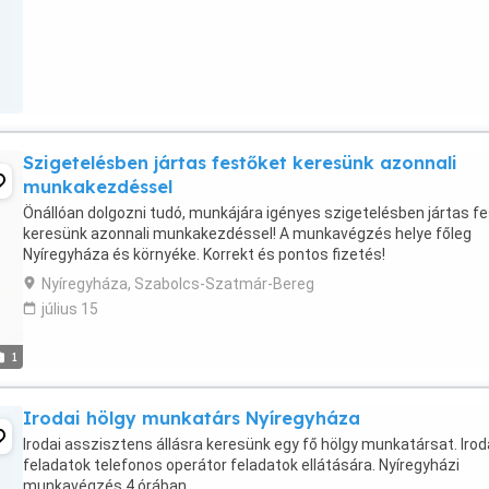
Szigetelésben jártas festőket keresünk azonnali
munkakezdéssel
Önállóan dolgozni tudó, munkájára igényes szigetelésben jártas f
keresünk azonnali munkakezdéssel! A munkavégzés helye főleg
Nyíregyháza és környéke. Korrekt és pontos fizetés!
Nyíregyháza, Szabolcs-Szatmár-Bereg
július 15
1
Irodai hölgy munkatárs Nyíregyháza
Irodai asszisztens állásra keresünk egy fő hölgy munkatársat. Irod
feladatok telefonos operátor feladatok ellátására. Nyíregyházi
munkavégzés 4 órában