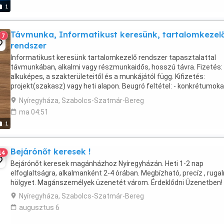
1
Távmunka, Informatikust keresünk, tartalomkezel
7
rendszer
Informatikust keresünk tartalomkezelő rendszer tapasztalattal
távmunkában, alkalmi vagy részmunkaidős, hosszú távra. Fizetés:
alkuképes, a szakterületeitől és a munkájától függ. Kifizetés:
projekt(szakasz) vagy heti alapon. Beugró feltétel: - konkrétumoka
tartalmazó valós szakmai önéletrajz, egzakt, ...
Nyíregyháza, Szabolcs-Szatmár-Bereg
ma 04:51
1
Bejárónőt keresek !
14
Bejárónőt keresek magánházhoz Nyíregyházán. Heti 1-2 nap
elfoglaltságra, alkalmanként 2-4 órában. Megbízható, precíz , rug
hölgyet. Magánszemélyek üzenetét várom. Érdeklődni Üzenetben!
Nyíregyháza, Szabolcs-Szatmár-Bereg
augusztus 6