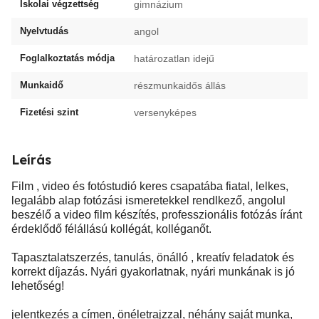
Iskolai végzettség
gimnázium
Nyelvtudás
angol
Foglalkoztatás módja
határozatlan idejű
Munkaidő
részmunkaidős állás
Fizetési szint
versenyképes
Leírás
Film , video és fotóstudió keres csapatába fiatal, lelkes,
legalább alap fotózási ismeretekkel rendlkező, angolul
beszélő a video film készítés, professzionális fotózás íránt
érdeklődő félállású kollégát, kolléganőt.
Tapasztalatszerzés, tanulás, önálló , kreatív feladatok és
korrekt díjazás. Nyári gyakorlatnak, nyári munkának is jó
lehetőség!
jelentkezés a címen, önéletrajzzal, néhány saját munka,