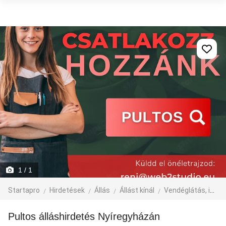
1
/ 1
Startapro
Hirdetések
Állás
Állást kínál
Vendéglátás, idegenforgalom
Pultos álláshirdetés Nyíregyházán