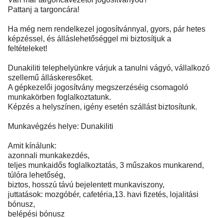
Pattanj a targoncára!
Ha még nem rendelkezel jogosítvánnyal, gyors, pár hetes
képzéssel, és álláslehetőséggel mi biztosítjuk a
feltételeket!
Dunakiliti telephelyünkre várjuk a tanulni vágyó, vállalkozó
szellemű álláskeresőket.
A gépkezelői jogosítvány megszerzéséig csomagoló
munkakörben foglalkoztatunk.
Képzés a helyszínen, igény esetén szállást biztosítunk.
Munkavégzés helye: Dunakiliti
Amit kínálunk:
azonnali munkakezdés,
teljes munkaidős foglalkoztatás, 3 műszakos munkarend,
túlóra lehetőség,
biztos, hosszú távú bejelentett munkaviszony,
juttatások: mozgóbér, cafetéria,13. havi fizetés, lojalitási
bónusz,
belépési bónusz