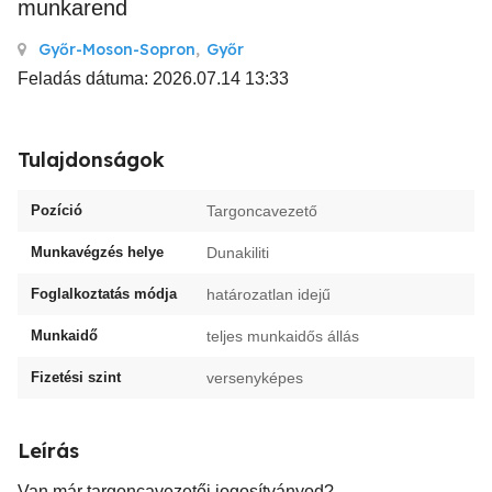
munkarend
Győr-Moson-Sopron
,
Győr
Feladás dátuma: 2026.07.14 13:33
Tulajdonságok
Pozíció
Targoncavezető
Munkavégzés helye
Dunakiliti
Foglalkoztatás módja
határozatlan idejű
Munkaidő
teljes munkaidős állás
Fizetési szint
versenyképes
Leírás
Van már targoncavezetői jogosítványod?