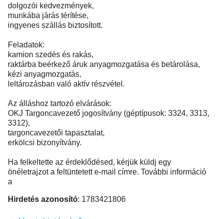
dolgozói kedvezmények,
munkába járás térítése,
ingyenes szállás biztosított.
Feladatok:
kamion szedés és rakás,
raktárba beérkező áruk anyagmozgatása és betárolása,
kézi anyagmozgatás,
leltározásban való aktív részvétel.
Az álláshoz tartozó elvárások:
OKJ Targoncavezető jogosítvány (géptípusok: 3324, 3313,
3312),
targoncavezetői tapasztalat,
erkölcsi bizonyítvány.
Ha felkeltette az érdeklődésed, kérjük küldj egy
önéletrajzot a feltüntetett e-mail címre. További információ
a
Hirdetés azonosító
: 1783421806