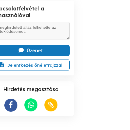
pcsolatfelvétel a
lhasználóval
Üzenet
Jelentkezés önéletrajzzal
Hirdetés megosztása