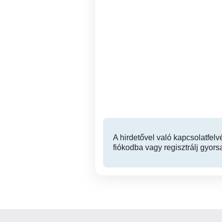
Üzemvezető, Hentes-
Húsfeldolgozó állás !!
Sülysáp
A hirdetővel való kapcsolatfelv
fiókodba vagy regisztrálj gyors