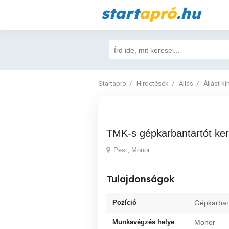
start
apró
.hu
Startapro
Hirdetések
Állás
Állást kí
TMK-s gépkarbantartót k
Pest
,
Monor
Tulajdonságok
Pozíció
Gépkarban
Munkavégzés helye
Monor