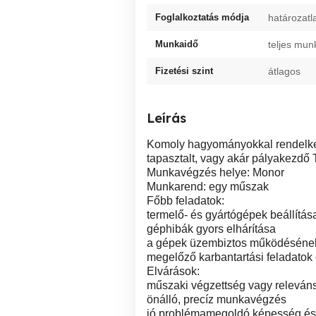
Foglalkoztatás módja
határozatl
Munkaidő
teljes mun
Fizetési szint
átlagos
Leírás
Komoly hagyományokkal rendelke
tapasztalt, vagy akár pályakezdő
Munkavégzés helye: Monor
Munkarend: egy műszak
Főbb feladatok:
termelő- és gyártógépek beállítása
géphibák gyors elhárítása
a gépek üzembiztos működésének
megelőző karbantartási feladatok
Elvárások:
műszaki végzettség vagy releváns
önálló, precíz munkavégzés
jó problémamegoldó képesség é