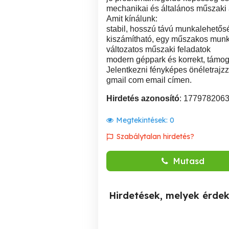
mechanikai és általános műszaki
Amit kínálunk:
stabil, hosszú távú munkalehetős
kiszámítható, egy műszakos mun
változatos műszaki feladatok
modern géppark és korrekt, támo
Jelentkezni fényképes önéletrajzz
gmail com email címen.
Hirdetés azonosító
: 177978206
Megtekintések:
0
Szabálytalan hirdetés?
Mutasd
Hirdetések, melyek érde