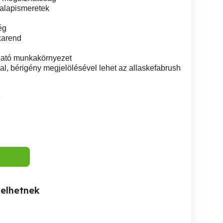
 alapismeretek
ég
karend
gató munkakörnyezet
al, bérigény megjelölésével lehet az allaskefabrush
3
kelhetnek