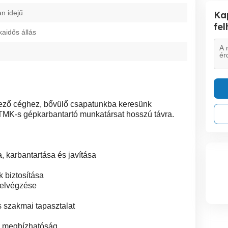
an idejű
Ka
fe
kaidős állás
ző céghez, bővülő csapatunkba keresünk
 TMK-s gépkarbantartó munkatársat hosszú távra.
, karbantartása és javítása
 biztosítása
 elvégzése
 szakmai tapasztalat
s megbízhatóság