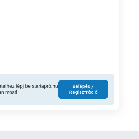
Autószerelőt keresek!
Remek munka, biztos
Targoncavezető -
állás.
Új
Mogyoród
Pilisjászfalu
Ú
ételhez lépj be startapró.hu
Belépés /
Regisztráció
an most!