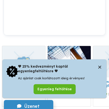
💖 25% kedvezményt kaptál
egyenlegfeltöltésre 💖
Az ajánlat csak korlátozott ideig érvényes!
Szobafestő szakmunkás
Villanyszerelő pozíció!
Biztos munka,biztos
Teljes munkaidős,
j
Egyenleg feltöltése
határozatlan idejű
munkaviszony, hosszú
XVIII. kerület
XVIII. kerület
távú lehetőség!
Üzenet