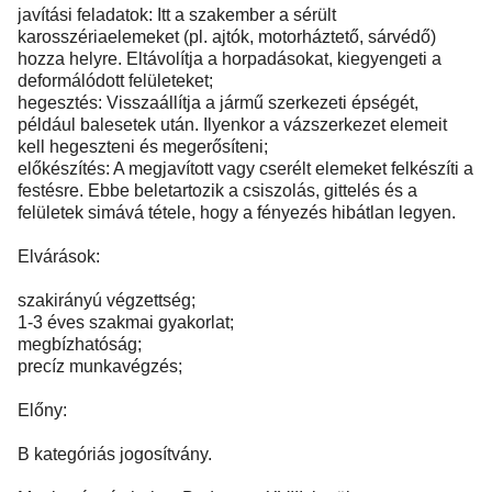
javítási feladatok: Itt a szakember a sérült
karosszériaelemeket (pl. ajtók, motorháztető, sárvédő)
hozza helyre. Eltávolítja a horpadásokat, kiegyengeti a
deformálódott felületeket;
hegesztés: Visszaállítja a jármű szerkezeti épségét,
például balesetek után. Ilyenkor a vázszerkezet elemeit
kell hegeszteni és megerősíteni;
előkészítés: A megjavított vagy cserélt elemeket felkészíti a
festésre. Ebbe beletartozik a csiszolás, gittelés és a
felületek simává tétele, hogy a fényezés hibátlan legyen.
Elvárások:
szakirányú végzettség;
1-3 éves szakmai gyakorlat;
megbízhatóság;
precíz munkavégzés;
Előny:
B kategóriás jogosítvány.