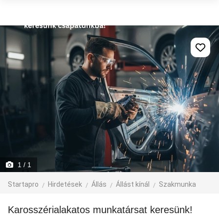
1
/ 1
Startapro
Hirdetések
Állás
Állást kínál
Szakmunka
Karosszérialakatos munkatársat keresünk!