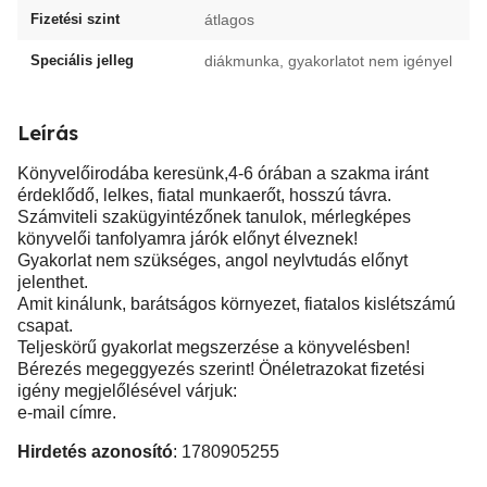
Fizetési szint
átlagos
Speciális jelleg
diákmunka, gyakorlatot nem igényel
Leírás
Könyvelőirodába keresünk,4-6 órában a szakma iránt
érdeklődő, lelkes, fiatal munkaerőt, hosszú távra.
Számviteli szakügyintézőnek tanulok, mérlegképes
könyvelői tanfolyamra járók előnyt élveznek!
Gyakorlat nem szükséges, angol neylvtudás előnyt
jelenthet.
Amit kinálunk, barátságos környezet, fiatalos kislétszámú
csapat.
Teljeskörű gyakorlat megszerzése a könyvelésben!
Bérezés megeggyezés szerint! Önéletrazokat fizetési
igény megjelőlésével várjuk:
e-mail címre.
Hirdetés azonosító
: 1780905255