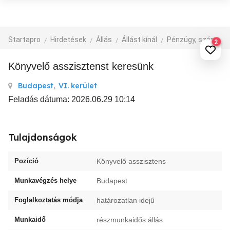
Startapro
Hirdetések
Állás
Állást kínál
Pénzügy, számvitel
2
Könyvelő asszisztenst keresünk
Budapest
,
VI. kerület
Feladás dátuma: 2026.06.29 10:14
Tulajdonságok
Pozíció
Könyvelő asszisztens
Munkavégzés helye
Budapest
Foglalkoztatás módja
határozatlan idejű
Munkaidő
részmunkaidős állás