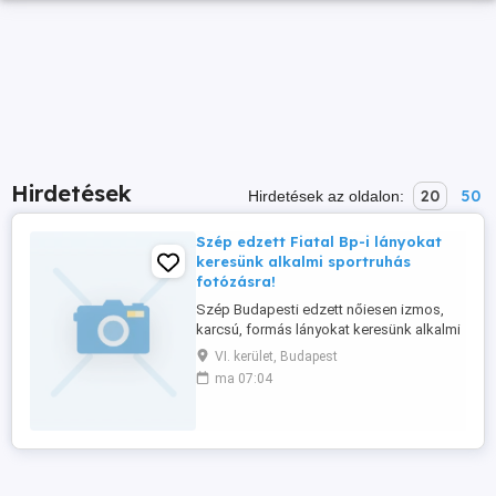
Hirdetések
20
50
Hirdetések az oldalon:
Szép edzett Fiatal Bp-i lányokat
keresünk alkalmi sportruhás
fotózásra!
Szép Budapesti edzett nőiesen izmos,
karcsú, formás lányokat keresünk alkalmi
és sport ruházati fotózásokra!
VI. kerület, Budapest
Budapesten! 20 - 28 év közötti szép bőrű
ma 07:04
és arcú lányokat keresünk. Olyan lányokat
akik rendszeresen sportolnak vagy
edzenek. Ápolt, igényes, rugalmas lány
legyél. Barátnők, testvérek, ...