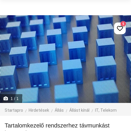
5
1
/ 1
Startapro
Hirdetések
Állás
Állást kínál
IT, Telekom
Tartalomkezelő rendszerhez távmunkást