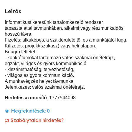
Leírás
Informatikust keresünk tartalomkezelő rendszer
tapasztalattal távmunkában, alkalmi vagy részmunkaidős,
hosszú távra.
Fizetés: alkuképes, a szakterületeitől és a munkájától függ.
Kifizetés: projekt(szakasz) vagy heti alapon.
Beugró feltétel:
- konkrétumokat tartalmazó valós szakmai önéletrajz,
egzakt, világos és gyors kommunikáció,
- kiszámíthatóság, tervezhetőség,
- világos és gyors kommunikáció.
A munkavégzés helye: távmunka.
Jelentkezés: valós szakmai önéletrajz.
Hirdetés azonosító
: 1777544098
Megtekintések:
0
Szabálytalan hirdetés?