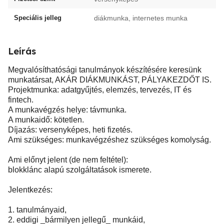
Speciális jelleg
diákmunka, internetes munka
Leírás
Megvalósíthatósági tanulmányok készítésére keresünk
munkatársat, AKÁR DIÁKMUNKÁST, PÁLYAKEZDŐT IS.
Projektmunka: adatgyűjtés, elemzés, tervezés, IT és
fintech.
A munkavégzés helye: távmunka.
A munkaidő: kötetlen.
Díjazás: versenyképes, heti fizetés.
Ami szükséges: munkavégzéshez szükséges komolyság.
Ami előnyt jelent (de nem feltétel):
blokklánc alapú szolgáltatások ismerete.
Jelentkezés:
1. tanulmányaid,
2. eddigi _bármilyen jellegű_ munkáid,