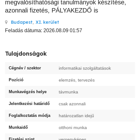
megvalósíthatósági tanulmányok készítése,
azonnali fizetés, PÁLYAKEZDŐ is
Budapest
,
XI. kerület
Feladás dátuma: 2026.08.09 01:57
Tulajdonságok
Cégnév / szektor
informatikai szolgáltatások
Pozíció
elemzés, tervezés
Munkavégzés helye
távmunka
Jelentkezési határidő
csak azonnali
Foglalkoztatás módja
határozatlan idejű
Munkaidő
otthoni munka
Fizetési szint
versenyképes