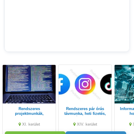
Rendszeres
Rendszeres pár órás
Informatikai távmunka,
projektmunkák,
távmunka, heti fizetés,
ho
megvalósíthatósági
DIÁKMUNKA is
részm
tanulmányok készítése,
alkalmi,
XI. kerület
XIV. kerület
azonnali fizetés,
PÁLYAKEZDŐ is