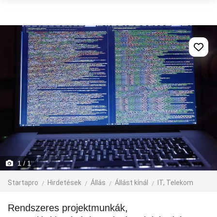
1
/ 1
Startapro
Hirdetések
Állás
Állást kínál
IT, Telekom
Rendszeres projektmunkák,