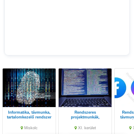
Informatika, távmunka,
Rendszeres
Rendszeres pár órás
tartalomkezelő rendszer
projektmunkák,
távmunk
megvalósíthatósági
DI
tanulmányok készítése,
Miskolc
XI. kerület
azonnali fizetés,