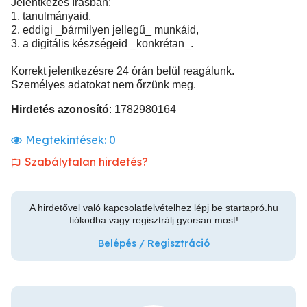
Jelentkezés írásban:
1. tanulmányaid,
2. eddigi _bármilyen jellegű_ munkáid,
3. a digitális készségeid _konkrétan_.
Korrekt jelentkezésre 24 órán belül reagálunk.
Személyes adatokat nem őrzünk meg.
Hirdetés azonosító
: 1782980164
Megtekintések:
0
Szabálytalan hirdetés?
A hirdetővel való kapcsolatfelvételhez lépj be startapró.hu
fiókodba vagy regisztrálj gyorsan most!
Belépés / Regisztráció