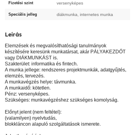
Fizetési szint
versenyképes
Speciális jelleg
diákmunka, internetes munka
Leírás
Elemzések és megvalósíthatósági tanulmányok
készítésére keresünk munkatársat, akár PÁLYAKEZDŐT
vagy DIÁKMUNKÁST is.
Szakterület: informatika és fintech.
A munka jellege: rendszeres projektmunkák, adatgyűjtés,
elemzés, tervezés.
A munkavégzés helye: távmunka.
A munkaidő: kötetlen.
Pénz: versenyképes.
Szükséges: munkavégzéshez szükséges komolyság.
Előnyt jelent (nem feltétel):
(valamilyen) nyelvtudás,
blokkláncon alapuló szolgáltatások ismerete.