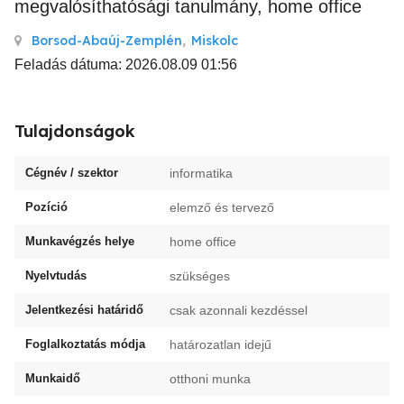
megvalósíthatósági tanulmány, home office
Borsod-Abaúj-Zemplén
,
Miskolc
Feladás dátuma: 2026.08.09 01:56
Tulajdonságok
Cégnév / szektor
informatika
Pozíció
elemző és tervező
Munkavégzés helye
home office
Nyelvtudás
szükséges
Jelentkezési határidő
csak azonnali kezdéssel
Foglalkoztatás módja
határozatlan idejű
Munkaidő
otthoni munka