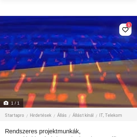
1
1
/ 1
Startapro
Hirdetések
Állás
Állást kínál
IT, Telekom
Rendszeres projektmunkák,