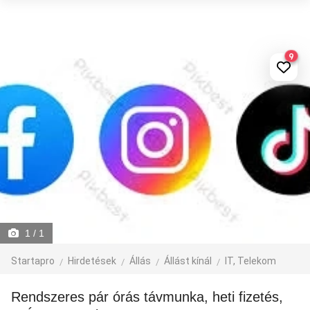
9
1
/ 1
Startapro
Hirdetések
Állás
Állást kínál
IT, Telekom
Rendszeres pár órás távmunka, heti fizetés,