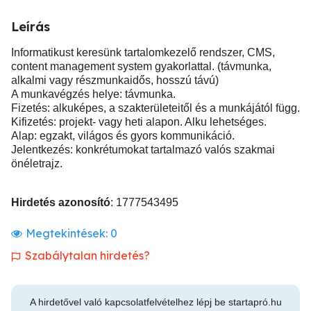
Leírás
Informatikust keresünk tartalomkezelő rendszer, CMS,
content management system gyakorlattal. (távmunka,
alkalmi vagy részmunkaidős, hosszú távú)
A munkavégzés helye: távmunka.
Fizetés: alkuképes, a szakterületeitől és a munkájától függ.
Kifizetés: projekt- vagy heti alapon. Alku lehetséges.
Alap: egzakt, világos és gyors kommunikáció.
Jelentkezés: konkrétumokat tartalmazó valós szakmai
önéletrajz.
Hirdetés azonosító
: 1777543495
Megtekintések:
0
Szabálytalan hirdetés?
A hirdetővel való kapcsolatfelvételhez lépj be startapró.hu