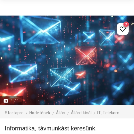
7
1
/ 1
Startapro
Hirdetések
Állás
Állást kínál
IT, Telekom
Informatika, távmunkást keresünk,