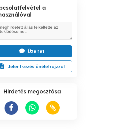
pcsolatfelvétel a
lhasználóval
Üzenet
Jelentkezés önéletrajzzal
Hirdetés megosztása