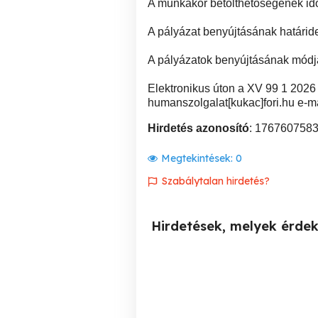
A munkakör betölthetőségének időp
A pályázat benyújtásának határid
A pályázatok benyújtásának módj
Elektronikus úton a XV 99 1 2026
humanszolgalat[kukac]fori.hu e-ma
Hirdetés azonosító
: 176760758
Megtekintések:
0
Szabálytalan hirdetés?
Hirdetések, melyek érde