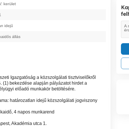
. kerület
Ka
fe
1
an idejű
kaidős állás
ti Igazgatóság a közszolgálati tisztviselőkről
. (1) bekezdése alapján pályázatot hirdet a
lyügyi előadó munkakör betöltésére.
ama: határozatlan idejű közszolgálati jogviszony
unkaidő, 4 napos munkarend
est, Akadémia utca 1.