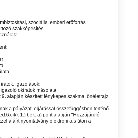
biztosítási, szociális, emberi erőforrás
rtozó szakképesítés.
sználata
ent:
at
ta
lata
iratok, igazolások:
 igazoló okiratok másolata
t 9. alapján készített fényképes szakmai önéletrajz
ak a pályázati eljárással összefüggésben történő
.6.cikk 1.) bek. a) pont alapján "Hozzájáruló
zel aláírt nyomtatvány elektronikus úton a