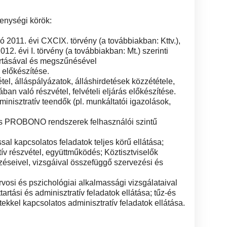
enységi körök:
ló 2011. évi CXCIX. törvény (a továbbiakban: Kttv.),
2. évi I. törvény (a továbbiakban: Mt.) szerinti
artásával és megszűnésével
 előkészítése.
l, álláspályázatok, álláshirdetések közzététele,
ban való részvétel, felvételi eljárás előkészítése.
inisztratív teendők (pl. munkáltatói igazolások,
PROBONO rendszerek felhasználói szintű
sal kapcsolatos feladatok teljes körű ellátása;
v részvétel, együttműködés; Köztisztviselők
zéseivel, vizsgáival összefüggő szervezési és
osi és pszichológiai alkalmassági vizsgálataival
artási és adminisztratív feladatok ellátása; tűz-és
el kapcsolatos adminisztratív feladatok ellátása.