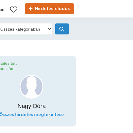
Hirdetésfeladás
kom
itelesített
fonszám
Nagy Dóra
Összes hirdetés megtekintése