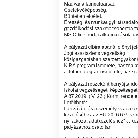
Magyar állampolgárság,
Cselekvőképesség,
Büntetlen előélet,
Érettségi és munkaügyi, társadalom
gazdálkodási szakmacsoportba ta
MS Office irodai alkalmazások ha
A pályázat elbírálásánál előnyt jel
Jogi asszisztens végzettség
közigazgatásban szerzett gyakorl
KIRA program ismerete, használa
JDolber program ismerete, haszná
A pályázat részeként benyújtandó 
Iskolai végzettséget, képzettséget
A 87 2019. (IV. 23.) Korm. rendele
Letölthető:
Hozzájárulás a személyes adatokn
kezeléséhez az EU 2016 679.sz.red
nyilatkozat adatkezeléshez" c. kéz
pályázathoz csatoltan.