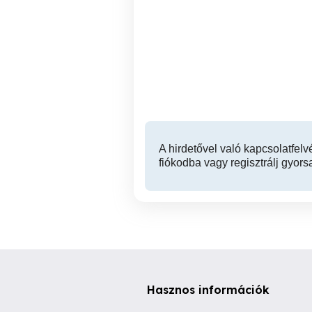
Rendszeres pár órás
Tobor
távmunka, heti fizetés
o
III. kerület
A hirdetővel való kapcsolatfelv
fiókodba vagy regisztrálj gyors
Hasznos információk