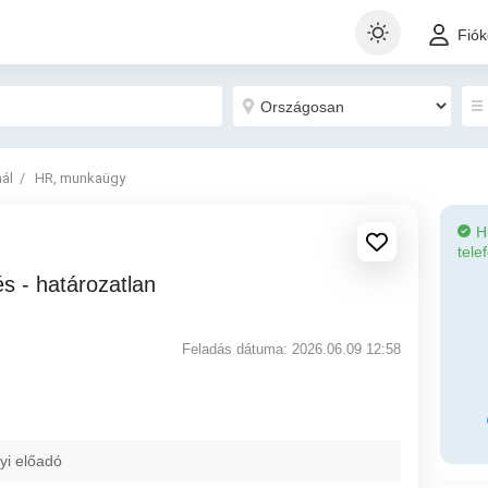
Fió
nál
HR, munkaügy
H
tele
Feladás dátuma: 2026.06.09 12:58
yi előadó