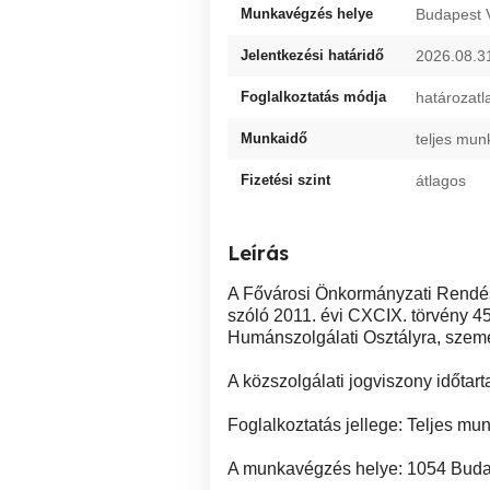
Munkavégzés helye
Budapest V
Jelentkezési határidő
2026.08.3
Foglalkoztatás módja
határozatl
Munkaidő
teljes mun
Fizetési szint
átlagos
Leírás
A Fővárosi Önkormányzati Rendésze
szóló 2011. évi CXCIX. törvény 45
Humánszolgálati Osztályra, szemé
A közszolgálati jogviszony időtart
Foglalkoztatás jellege: Teljes m
A munkavégzés helye: 1054 Budap