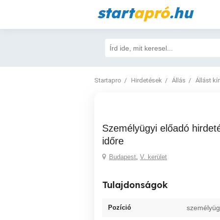
start
apró
.hu
Startapro
Hirdetések
Állás
Állást kí
Személyügyi előadó hirdetés - határozatlan
időre
Budapest
,
V. kerület
Tulajdonságok
Pozíció
személyüg