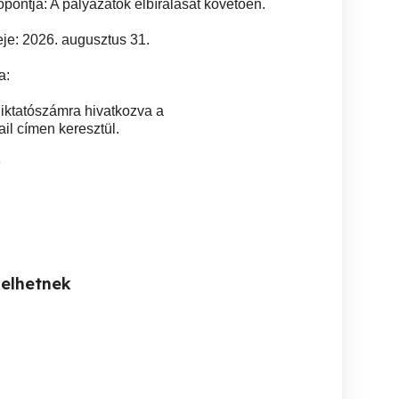
ontja: A pályázatok elbírálását követően.
eje: 2026. augusztus 31.
a:
 iktatószámra hivatkozva a
il címen keresztül.
3
kelhetnek