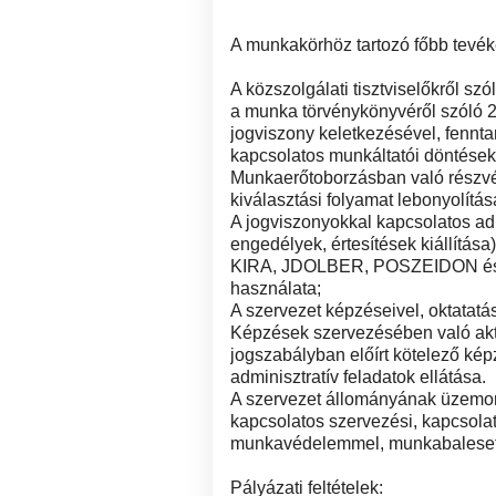
A munkakörhöz tartozó főbb tevék
A közszolgálati tisztviselőkről szó
a munka törvénykönyvéről szóló 201
jogviszony keletkezésével, fennt
kapcsolatos munkáltatói döntések
Munkaerőtoborzásban való részvéte
kiválasztási folyamat lebonyolításá
A jogviszonyokkal kapcsolatos adm
engedélyek, értesítések kiállítása)
KIRA, JDOLBER, POSZEIDON és 
használata;
A szervezet képzéseivel, oktatatás
Képzések szervezésében való aktí
jogszabályban előírt kötelező kép
adminisztratív feladatok ellátása.
A szervezet állományának üzemorv
kapcsolatos szervezési, kapcsolatt
munkavédelemmel, munkabalesetekk
Pályázati feltételek: