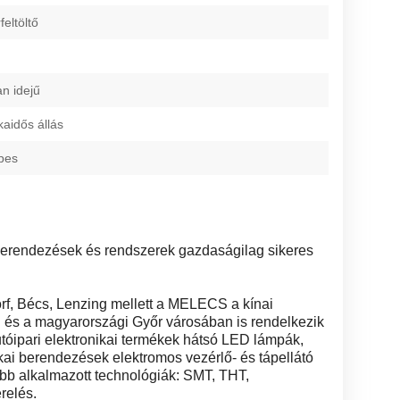
feltöltő
an idejű
kaidős állás
pes
erendezések és rendszerek gazdaságilag sikeres
orf, Bécs, Lenzing mellett a MELECS a kínai
 és a magyarországi Győr városában is rendelkezik
tóipari elektronikai termékek hátsó LED lámpák,
ikai berendezések elektromos vezérlő- és tápellátó
őbb alkalmazott technológiák: SMT, THT,
relés.