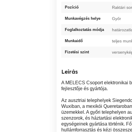
Pozíció
Raktári sor
Munkavégzés helye
Győr
Foglalkoztatás módja
határozatl
Munkaidő
teljes mun
Fizetési szint
versenyké
Leírás
A MELECS Csoport elektronikai b
fejlesztője és gyártója.
Az ausztriai telephelyek Siegend
Wuxiban, a mexikói Queretaroban
üzemekkel. A győri telephelyen au
szenzorok, és háztartási elektron
egységeinek gyártása történik. F
hullámforrasztás és kézi összesze