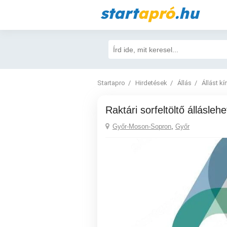
start
apró
.hu
Startapro
Hirdetések
Állás
Állást kí
Raktári sorfeltöltő állásleh
Győr-Moson-Sopron
,
Győr