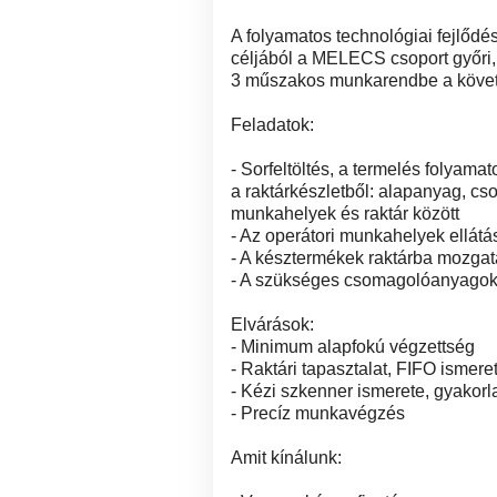
A folyamatos technológiai fejlődés
céljából a MELECS csoport győri,
3 műszakos munkarendbe a köve
Feladatok:
- Sorfeltöltés, a termelés folyam
a raktárkészletből: alapanyag, 
munkahelyek és raktár között
- Az operátori munkahelyek ellát
- A késztermékek raktárba mozga
- A szükséges csomagolóanyagok 
Elvárások:
- Minimum alapfokú végzettség
- Raktári tapasztalat, FIFO ismere
- Kézi szkenner ismerete, gyakorl
- Precíz munkavégzés
Amit kínálunk: