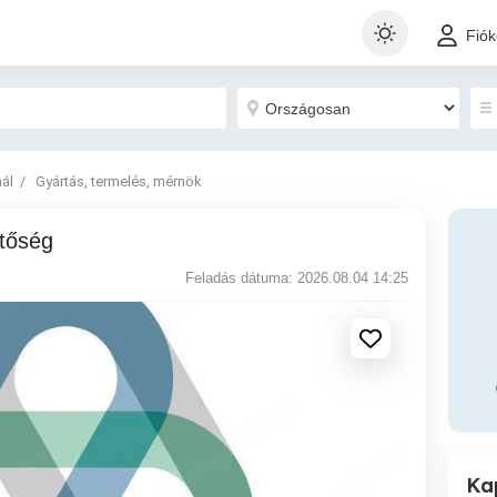
Fió
nál
Gyártás, termelés, mérnök
etőség
Feladás dátuma: 2026.08.04 14:25
Ka