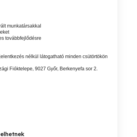
vált munkatársakkal
seket
s továbbfejlődésre
ejelentkezés nélkül látogatható minden csütörtökön
Fióktelepe, 9027 Győr, Berkenyefa sor 2.
kelhetnek