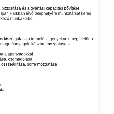
 biztosítása és a gyártási kapacitás bővítése
 Ipari Parkban lévő telephelyére munkatársat keres
tkező munkakörbe:
atos kiszolgálása a termelési igényeknek megfelelően
csomagolóanyagok, készáru mozgatása a
ása alapanyagokkal
tása, csomagolása
összeállítása, sorra mozgatása
te
ata