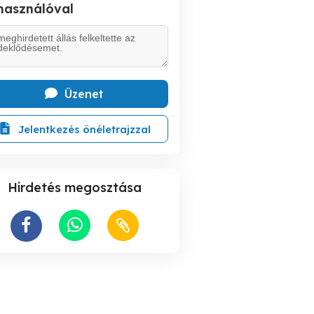
lhasználóval
Üzenet
Jelentkezés önéletrajzzal
Hirdetés megosztása