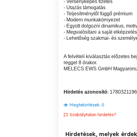
- Versenyképes fizetés
- Utazás támogatás
- Teljesítménytől függő prémium
- Modern munkakörnyezet
- Együtt dolgozni dinamikus, moti
- Megvalósítani a saját elképzelé
- Lehetőség szakmai- és személye
A felvételi kiválasztás előzetes b
reggel 8 órakor.
MELECS EWS GmbH Magyarországi 
Hirdetés azonosító
: 1780321196
Megtekintések:
0
Szabálytalan hirdetés?
Hirdetések, melyek érde