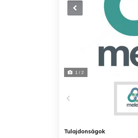
1
/ 2
Tulajdonságok