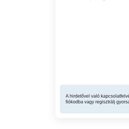
Asszisztens Építésvezetés
Vág az
mellé 3500 EUR hó nettó
XIII. kerület
A hirdetővel való kapcsolatfelv
fiókodba vagy regisztrálj gyors