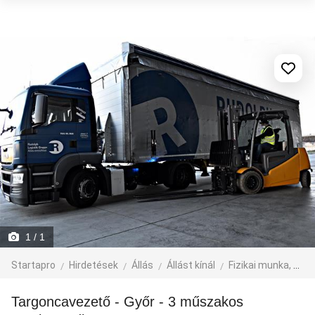
1
/ 1
Startapro
Hirdetések
Állás
Állást kínál
Fizikai munka, segédmunka
Targoncavezető - Győr - 3 műszakos