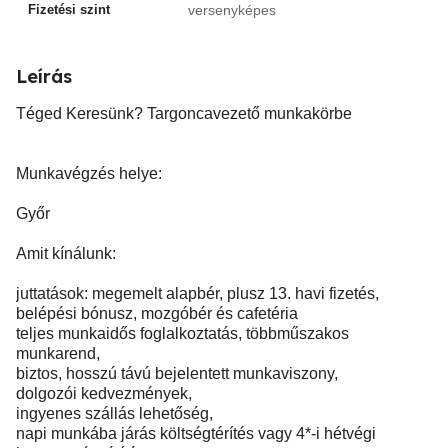
Fizetési szint
versenyképes
Leírás
Téged Keresünk? Targoncavezető munkakörbe
Munkavégzés helye:
Győr
Amit kínálunk:
juttatások: megemelt alapbér, plusz 13. havi fizetés,
belépési bónusz, mozgóbér és cafetéria
teljes munkaidős foglalkoztatás, többműszakos
munkarend,
biztos, hosszú távú bejelentett munkaviszony,
dolgozói kedvezmények,
ingyenes szállás lehetőség,
napi munkába járás költségtérítés vagy 4*-i hétvégi