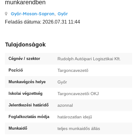
munkarendben
Győr-Moson-Sopron
,
Győr
Feladás dátuma: 2026.07.31 11:44
Tulajdonságok
Cégnév / szektor
Rudolph Autóipari Logisztikai Kft.
Pozíció
Targoncavezető
Munkavégzés helye
Győr
Iskolai végzettség
Targoncavezetői OKJ
Jelentkezési határidő
azonnal
Foglalkoztatás módja
határozatlan idejű
Munkaidő
teljes munkaidős állás