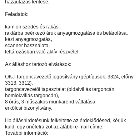
hazautazás térítése.
Feladatok:
kamion szedés és rakás,
raktárba beérkező áruk anyagmozgatása és betárolása,
kézi anyagmozgatás,
scanner használata,
leltározásban való aktív részvétel.
Az álláshoz tartozó elvárások:
OKJ Targoncavezető jogosítvány (géptípusok: 3324, előny:
3313, 3312),
targoncavezetői tapasztalat (oldalvillás targoncán,
homlokvillás targoncán),
8 órás, 3 műszakos munkarend vállalása,
erkölcsi bizonyítvány.
Ha álláshirdetésünk felkeltette az érdeklődésed, kérjük
küldj egy önéletrajzot az alábbi e-mail címre:
További információ: