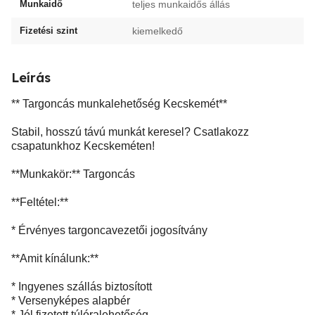
Munkaidő
teljes munkaidős állás
Fizetési szint
kiemelkedő
Leírás
** Targoncás munkalehetőség Kecskemét**
Stabil, hosszú távú munkát keresel? Csatlakozz
csapatunkhoz Kecskeméten!
**Munkakör:** Targoncás
**Feltétel:**
* Érvényes targoncavezetői jogosítvány
**Amit kínálunk:**
* Ingyenes szállás biztosított
* Versenyképes alapbér
* Jól fizetett túlóralehetőség