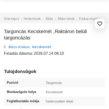
Startapro
Hirdetések
Állás
Állást kínál
Fizikai munka, segédmunka
Targoncás Kecskemét ,Raktáron belüli
targoncázás
Bács-Kiskun
,
Kecskemét
Feladás dátuma: 2026.07.14 08:10
Tulajdonságok
Pozíció
Targoncás
Munkavégzés helye
Kecskemét
Foglalkoztatás módja
határozatlan idejű