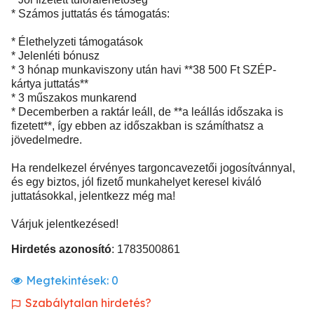
* Számos juttatás és támogatás:
* Élethelyzeti támogatások
* Jelenléti bónusz
* 3 hónap munkaviszony után havi **38 500 Ft SZÉP-
kártya juttatás**
* 3 műszakos munkarend
* Decemberben a raktár leáll, de **a leállás időszaka is
fizetett**, így ebben az időszakban is számíthatsz a
jövedelmedre.
Ha rendelkezel érvényes targoncavezetői jogosítvánnyal,
és egy biztos, jól fizető munkahelyet keresel kiváló
juttatásokkal, jelentkezz még ma!
Várjuk jelentkezésed!
Hirdetés azonosító
: 1783500861
Megtekintések:
0
Szabálytalan hirdetés?