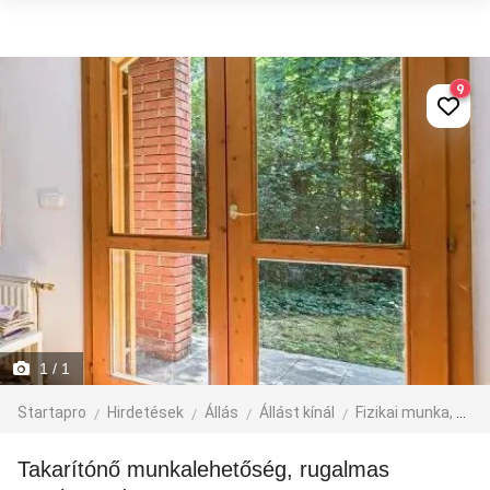
9
1
/ 1
Startapro
Hirdetések
Állás
Állást kínál
Fizikai munka, segédmunka
Takarítónő munkalehetőség, rugalmas