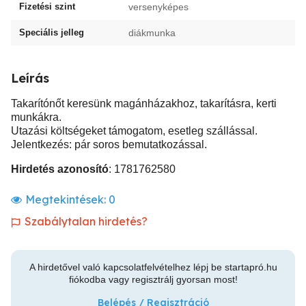
Fizetési szint
versenyképes
Speciális jelleg
diákmunka
Leírás
Takarítónőt keresünk magánházakhoz, takarításra, kerti
munkákra.
Utazási költségeket támogatom, esetleg szállással.
Jelentkezés: pár soros bemutatkozással.
Hirdetés azonosító
: 1781762580
Megtekintések:
0
Szabálytalan hirdetés?
A hirdetővel való kapcsolatfelvételhez lépj be startapró.hu
fiókodba vagy regisztrálj gyorsan most!
Belépés / Regisztráció