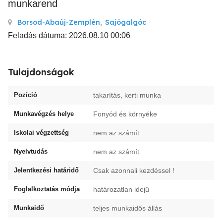
munkarend
Borsod-Abaúj-Zemplén
,
Sajógalgóc
Feladás dátuma: 2026.08.10 00:06
Tulajdonságok
Pozíció
takarítás, kerti munka
Munkavégzés helye
Fonyód és környéke
Iskolai végzettség
nem az számít
Nyelvtudás
nem az számít
Jelentkezési határidő
Csak azonnali kezdéssel !
Foglalkoztatás módja
határozatlan idejű
Munkaidő
teljes munkaidős állás