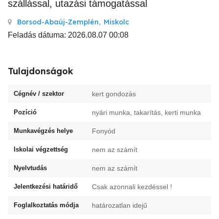
szállással, utazási támogatással
Borsod-Abaúj-Zemplén
,
Miskolc
Feladás dátuma: 2026.08.07 00:08
Tulajdonságok
Cégnév / szektor
kert gondozás
Pozíció
nyári munka, takarítás, kerti munka
Munkavégzés helye
Fonyód
Iskolai végzettség
nem az számít
Nyelvtudás
nem az számít
Jelentkezési határidő
Csak azonnali kezdéssel !
Foglalkoztatás módja
határozatlan idejű