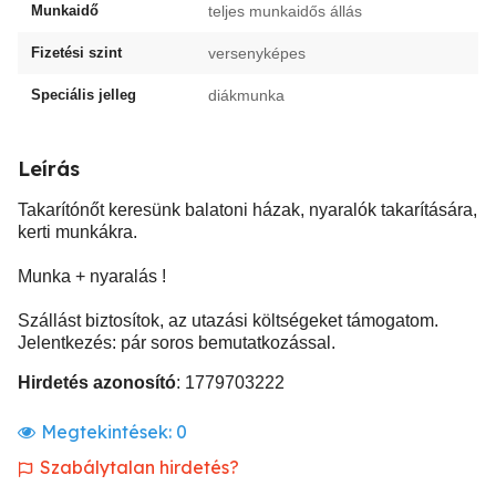
Munkaidő
teljes munkaidős állás
Fizetési szint
versenyképes
Speciális jelleg
diákmunka
Leírás
Takarítónőt keresünk balatoni házak, nyaralók takarítására,
kerti munkákra.
Munka + nyaralás !
Szállást biztosítok, az utazási költségeket támogatom.
Jelentkezés: pár soros bemutatkozással.
Hirdetés azonosító
: 1779703222
Megtekintések:
0
Szabálytalan hirdetés?