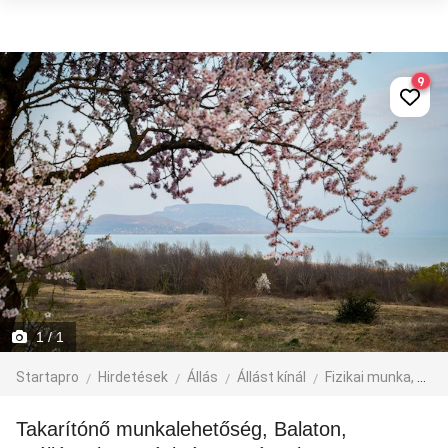
9
1
/ 1
Startapro
Hirdetések
Állás
Állást kínál
Fizikai munka, segédmunka
Takarítónő munkalehetőség, Balaton,