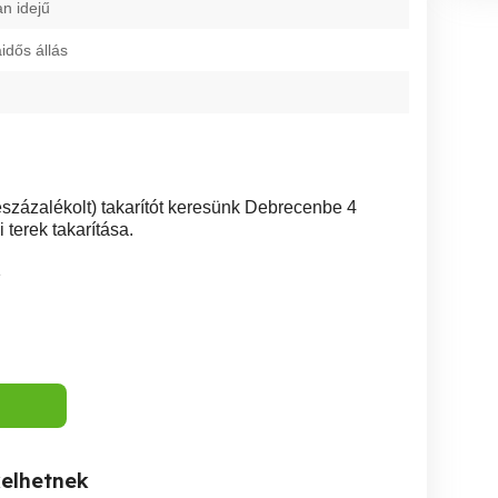
an idejű
dős állás
zázalékolt) takarítót keresünk Debrecenbe 4
 terek takarítása.
1
kelhetnek