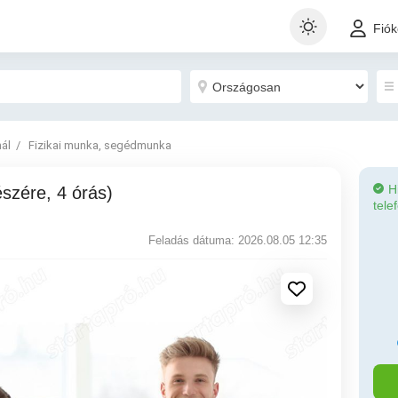
Fió
nál
Fizikai munka, segédmunka
H
észére, 4 órás)
tele
Feladás dátuma: 2026.08.05 12:35