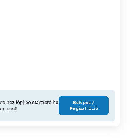
kalmi munkást felveszek
Alkalmi munkást felveszek
Bejárónőt-takarítónőt
alk
Debrecen
Debrecen
D
ételhez lépj be startapró.hu
Belépés /
Regisztráció
an most!