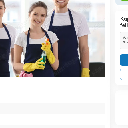
Ka
fe