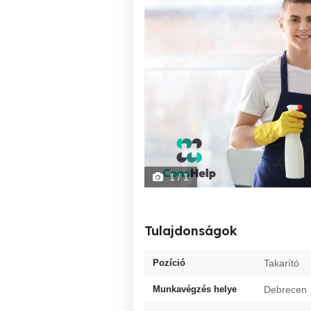
1
/ 1
Tulajdonságok
Pozíció
Takarító
Munkavégzés helye
Debrecen