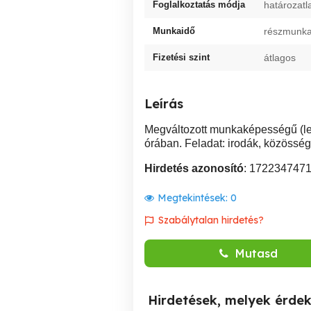
Foglalkoztatás módja
határozatl
Munkaidő
részmunkai
Fizetési szint
átlagos
Leírás
Megváltozott munkaképességű (les
órában. Feladat: irodák, közösségi
Hirdetés azonosító
: 172234747
Megtekintések:
0
Szabálytalan hirdetés?
Mutasd
Hirdetések, melyek érde