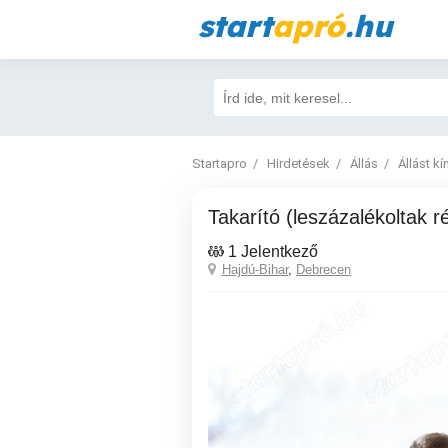
start
apró
.hu
Startapro
Hirdetések
Állás
Állást kí
Takarító (leszázalékoltak r
1 Jelentkező
Hajdú-Bihar
,
Debrecen