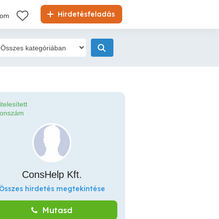
Hirdetésfeladás
kom
itelesített
fonszám
ConsHelp Kft.
Összes hirdetés megtekintése
Mutasd