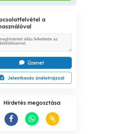
pcsolatfelvétel a
lhasználóval
Üzenet
Jelentkezés önéletrajzzal
Hirdetés megosztása