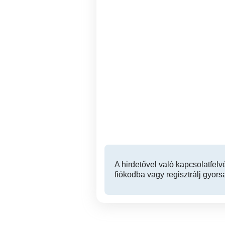
Éjszakai portás
Al
munkalehetőség
megváltozott
munkaképességűek
Debrecen
számára.
A hirdetővel való kapcsolatfelv
fiókodba vagy regisztrálj gyors