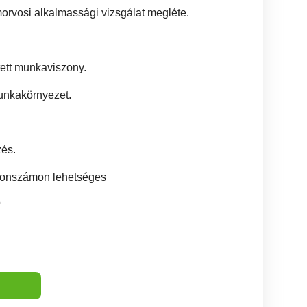
orvosi alkalmassági vizsgálat megléte.
tett munkaviszony.
munkakörnyezet.
zés.
efonszámon lehetséges
5