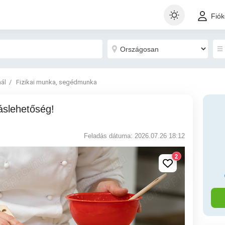
Fió
nál
Fizikai munka, segédmunka
láslehetőség!
Feladás dátuma: 2026.07.26 18:12
2