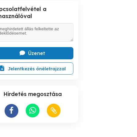
pcsolatfelvétel a
lhasználóval
Üzenet
Jelentkezés önéletrajzzal
Hirdetés megosztása