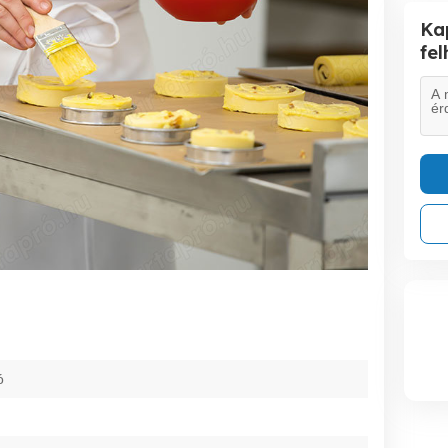
Ka
fe
ó