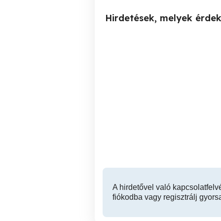
Hirdetések, melyek érde
kerti munka Nyíregyháza,
NYÍLÁSZÁRÓ-BEÉPÍTŐ(K)
alkalmi munka
ÉS
KE
Nyíregyháza
A hirdetővel való kapcsolatfelv
fiókodba vagy regisztrálj gyors