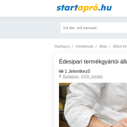
start
apró
.hu
Startapro
Hirdetések
Állás
Állást kí
Édesipari termékgyártói ál
1 Jelentkező
Budapest
,
XVIII. kerület