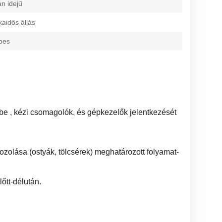
an idejű
kaidős állás
pes
e , kézi csomagolók, és gépkezelők jelentkezését
olása (ostyák, tölcsérek) meghatározott folyamat-
őtt-délután.