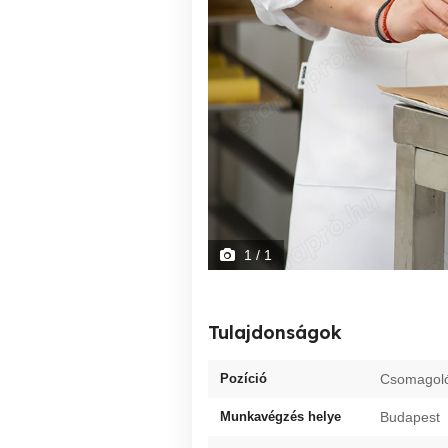
1
/ 1
Tulajdonságok
Pozíció
Csomagol
Munkavégzés helye
Budapest