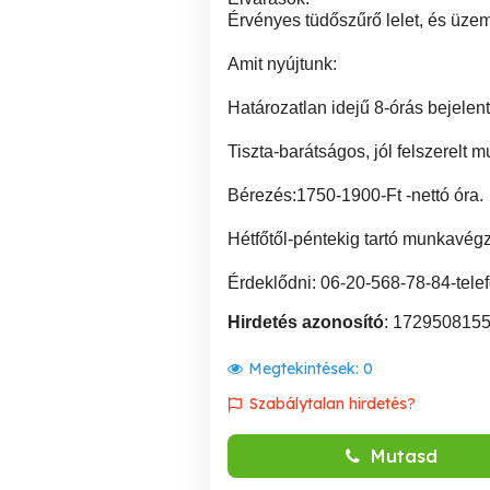
Érvényes tüdőszűrő lelet, és üzem
Amit nyújtunk:
Határozatlan idejű 8-órás bejelen
Tiszta-barátságos, jól felszerelt 
Bérezés:1750-1900-Ft -nettó óra.
Hétfőtől-péntekig tartó munkavég
Érdeklődni: 06-20-568-78-84-tel
Hirdetés azonosító
: 172950815
Megtekintések:
0
Szabálytalan hirdetés?
Mutasd