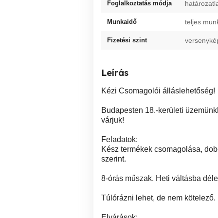
Foglalkoztatás módja
határozatl
Munkaidő
teljes mun
Fizetési szint
versenyké
Leírás
Kézi Csomagolói álláslehetőség!
Budapesten 18.-kerületi üzemünkb
várjuk!
Feladatok:
Kész termékek csomagolása, doboz
szerint.
8-órás műszak. Heti váltásba délel
Túlórázni lehet, de nem kötelező.
Elvárások: