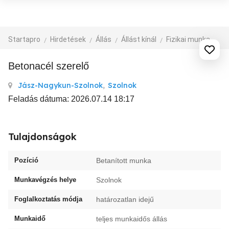
Startapro
Hirdetések
Állás
Állást kínál
Fizikai munka, segédmunka
Betonacél szerelő
Jász-Nagykun-Szolnok
,
Szolnok
Feladás dátuma: 2026.07.14 18:17
Tulajdonságok
Pozíció
Betanított munka
Munkavégzés helye
Szolnok
Foglalkoztatás módja
határozatlan idejű
Munkaidő
teljes munkaidős állás