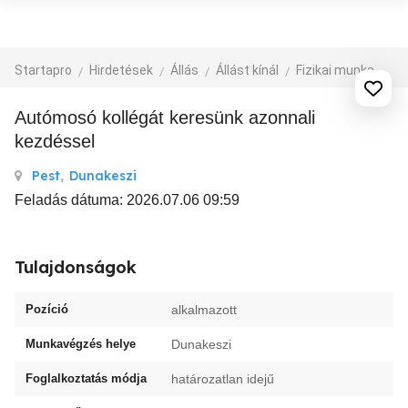
Startapro
Hirdetések
Állás
Állást kínál
Fizikai munka, segédmunka
Autómosó kollégát keresünk azonnali
kezdéssel
Pest
,
Dunakeszi
Feladás dátuma: 2026.07.06 09:59
Tulajdonságok
Pozíció
alkalmazott
Munkavégzés helye
Dunakeszi
Foglalkoztatás módja
határozatlan idejű