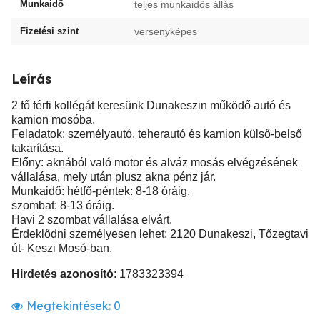
Munkaidő
teljes munkaidős állás
Fizetési szint
versenyképes
Leírás
2 fő férfi kollégát keresünk Dunakeszin működő autó és
kamion mosóba.
Feladatok: személyautó, teherautó és kamion külső-belső
takarítása.
Előny: aknából való motor és alváz mosás elvégzésének
vállalása, mely után plusz akna pénz jár.
Munkaidő: hétfő-péntek: 8-18 óráig.
szombat: 8-13 óráig.
Havi 2 szombat vállalása elvárt.
Érdeklődni személyesen lehet: 2120 Dunakeszi, Tőzegtavi
út- Keszi Mosó-ban.
Hirdetés azonosító
: 1783323394
Megtekintések:
0