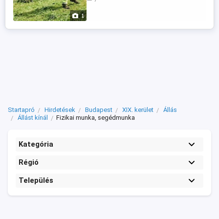
jelentkezésedet! Főbb feladatok: -
Fűnyírás, fűkaszálás - Gallyazás, bokrok
1
és cserjék visszavágása - Zöldhulladék
elszállításhoz való előkészítése - Egyéb
alapvető ...
Startapró
Hirdetések
Budapest
XIX. kerület
Állás
Állást kínál
Fizikai munka, segédmunka
Kategória
Régió
Település