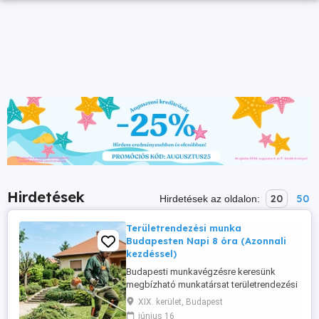
Hirdetések
20
50
Hirdetések az oldalon:
Területrendezési munka
Budapesten Napi 8 óra (Azonnali
kezdéssel)
Budapesti munkavégzésre keresünk
megbízható munkatársat területrendezési
feladatok ellátására. Ha szeretsz a
XIX. kerület, Budapest
szabadban dolgozni várjuk a
június 16