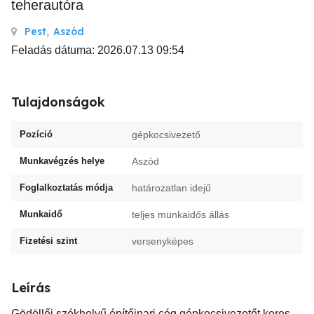
teherautóra
Pest
,
Aszód
Feladás dátuma: 2026.07.13 09:54
Tulajdonságok
Pozíció
gépkocsivezető
Munkavégzés helye
Aszód
Foglalkoztatás módja
határozatlan idejű
Munkaidő
teljes munkaidős állás
Fizetési szint
versenyképes
Leírás
Gödöllői székhelyű építőipari cég gépkocsivezetőt keres