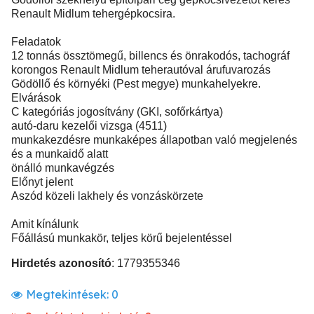
Renault Midlum tehergépkocsira.
Feladatok
12 tonnás össztömegű, billencs és önrakodós, tachográf
korongos Renault Midlum teherautóval árufuvarozás
Gödöllő és környéki (Pest megye) munkahelyekre.
Elvárások
C kategóriás jogosítvány (GKI, sofőrkártya)
autó-daru kezelői vizsga (4511)
munkakezdésre munkaképes állapotban való megjelenés
és a munkaidő alatt
önálló munkavégzés
Előnyt jelent
Aszód közeli lakhely és vonzáskörzete
Amit kínálunk
Főállású munkakör, teljes körű bejelentéssel
Hirdetés azonosító
: 1779355346
Megtekintések:
0