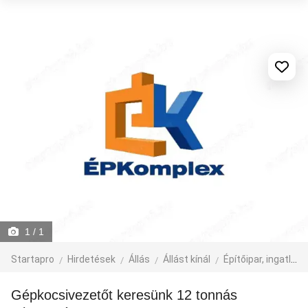
1
/ 1
Startapro
Hirdetések
Állás
Állást kínál
Építőipar, ingatlan
Gépkocsivezetőt keresünk 12 tonnás