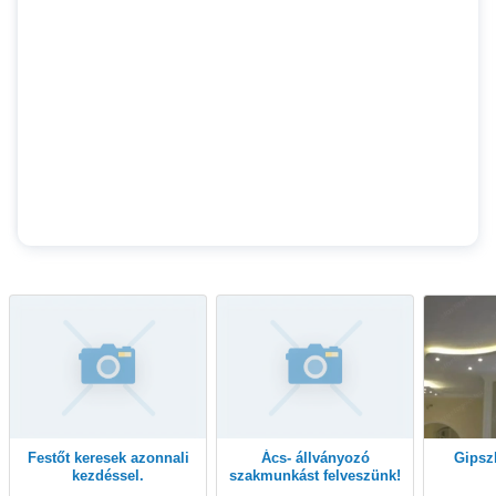
Festőt keresek azonnali
Ács- állványozó
Gips
kezdéssel.
szakmunkást felveszünk!