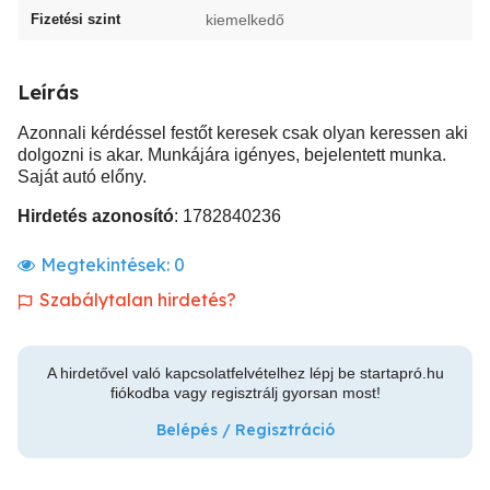
Fizetési szint
kiemelkedő
Leírás
Azonnali kérdéssel festőt keresek csak olyan keressen aki
dolgozni is akar. Munkájára igényes, bejelentett munka.
Saját autó előny.
Hirdetés azonosító
: 1782840236
Megtekintések:
0
Szabálytalan hirdetés?
A hirdetővel való kapcsolatfelvételhez lépj be startapró.hu
fiókodba vagy regisztrálj gyorsan most!
Belépés / Regisztráció