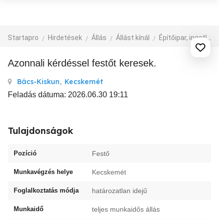
Startapro
Hirdetések
Állás
Állást kínál
Építőipar, ingatlan
Azonnali kérdéssel festőt keresek.
Bács-Kiskun
,
Kecskemét
Feladás dátuma: 2026.06.30 19:11
Tulajdonságok
Pozíció
Festő
Munkavégzés helye
Kecskemét
Foglalkoztatás módja
határozatlan idejű
Munkaidő
teljes munkaidős állás