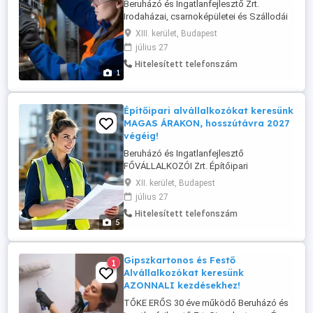
Beruházó és Ingatlanfejlesztő Zrt.
Irodaházai, csarnoképületei és Szállodái
építéseihez minőségi, magyar
XIII. kerület, Budapest
alvállalkozó cégeket keres budapesti,
július 27
Észak-Kelet magyarországi és Észak
Hitelesített telefonszám
Dunántúli munkaterületeinkhez
1
HOSSZÚTÁVRA! Erős és Gyenge áramú
munkák elvégzése lenne 4-6 fős
alvállalkozói cégek részére. ...
Építőipari alvállalkozókat keresünk
MAGAS ÁRAKON, hosszútávra 2027
végéig!
Beruházó és Ingatlanfejlesztő
FŐVÁLLALKOZÓI Zrt. Építőipari
alvállalkozókat keres 2027 végéig, 20-30
XII. kerület, Budapest
folyamatban lévő budapesti, kelet
július 27
magyarországi, alföldi és dunántúli
Hitelesített telefonszám
munkaterületeinkhez! Munkáink
5
Irodaházak, gyártócsarnokok, szállodák,
hostelek, medencés luxus villa és
lakóparkok! Minőségi 4-10 ...
Gipszkartonos és Festő
1
Alvállalkozókat keresünk
AZONNALI kezdésekhez!
TŐKE ERŐS 30 éve működő Beruházó és