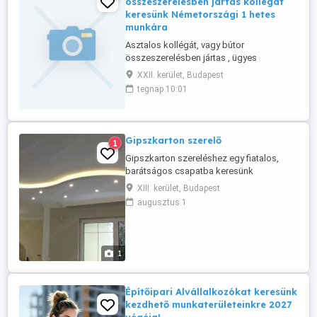
összeszerelésben jártas kollégát
keresünk Németországi 1 hetes
munkára
Asztalos kollégát, vagy bútor
összeszerelésben jártas , ügyes
ezermester t keresünk . Németországi
XXII. kerület, Budapest
munka, kb 7-10 nap. Alkalmi munkavállalói
tegnap 10:01
szerződéssel. Német nyelvtudás előnyt
jelent. A munka napi elszámolással,
kiemelt bérezéssel történik! További
projectjeink is vannak, további munkákra
Gipszkarton szerelő
1
is van ...
Gipszkarton szereléshez egy fiatalos,
barátságos csapatba keresünk
munkatársakat Budapest és környékére.
XIII. kerület, Budapest
Szakmai tudás nem feltétel. Bérezés
augusztus 1
megegyezés szerint. Jelentkezni a lap
alján a hívás gombra kattintva lehet.
1
Építőipari Alvállalkozókat keresünk
kezdhető munkaterületeinkre 2027