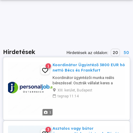
Hirdetések
20
50
Hirdetések az oldalon:
Koordinátor Ügyintéző 3800 EUR hó
1
nettó Bécs és Frankfurt
Koordinátor ügyintézői munka reális
bérezéssel: Osztrák vállalat keres a
munkahelyeken bejelentett dolgozó
XIII. kerület, Budapest
állományhoz tolmács ügyintézőt.
tegnap 11:14
Elvárások. német nyelvtudás általános
köznapi nyelvismeret Jó koordinációs és
probléma megoldó készséggel. B kat.
1
jogosítvány előnyben de nem feltétel
Ausztriában ...
Asztalos vagy bútor
3