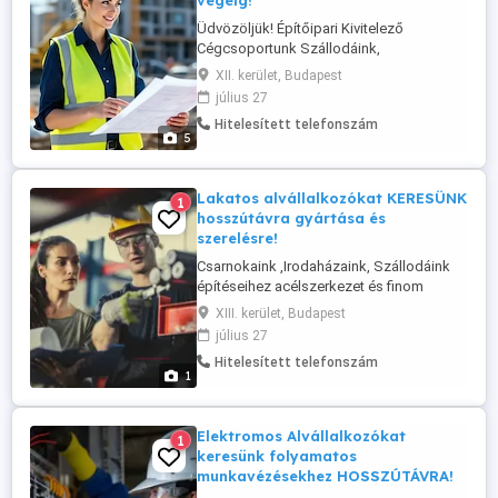
végéig!
Üdvözöljük! Építőipari Kivitelező
Cégcsoportunk Szállodáink,
Csarnoképületeink és Irodaházaink
XII. kerület, Budapest
építéséhez MINŐSÉGI szakipari
július 27
alvállalkozókat és generál kivitelező
Hitelesített telefonszám
cégeket keres. Azonnali kezdésekre
5
keresünk szerkezetépítő, kőműves,
építőmester, burkoló, gipszkartonos,
festő, villanyszerelő, épületgépész ...
Lakatos alvállalkozókat KERESÜNK
1
hosszútávra gyártása és
szerelésre!
Csarnokaink ,Irodaházaink, Szállodáink
építéseihez acélszerkezet és finom
lakatos elemek ( kerítések, korlátok,
XIII. kerület, Budapest
kapuk, rácsok, géptartó konzolok,
július 27
hanggátló falak, acél tetőszerkezetek,
Hitelesített telefonszám
födém acélkiváltások ) gyártásához és
1
szereléséhez 4-8 fős brigádokban
lakatos alvállalkozókat, cégeket
hosszútávra ...
Elektromos Alvállalkozókat
1
keresünk folyamatos
munkavézésekhez HOSSZÚTÁVRA!