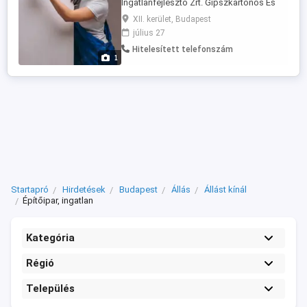
Ingatlanfejlesztő Zrt. Gipszkartonos És
Festő Cégeket és Alvállalkozókat keres
XII. kerület, Budapest
több éves munkákra AZONNALI
július 27
kezdésekkel, budapesti, Észak-Kelet
Hitelesített telefonszám
magyarországi és Észak Dunántúli
1
munkaterületeinkhez! Olyan 4-10 fős
szakipari vállalkozásokat, cégeket
keresünk, amely leinformálható ...
Startapró
Hirdetések
Budapest
Állás
Állást kínál
Építőipar, ingatlan
Kategória
Régió
Település