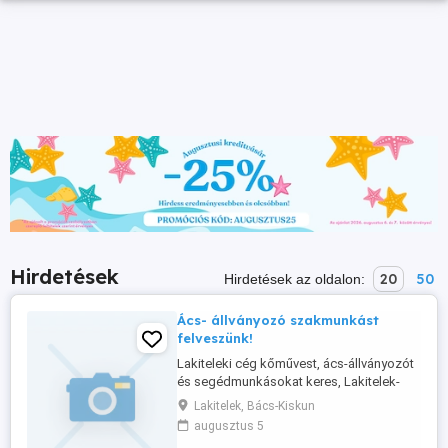
Hirdetések
20
50
Hirdetések az oldalon:
Ács- állványozó szakmunkást
felveszünk!
Lakiteleki cég kőművest, ács-állványozót
és segédmunkásokat keres, Lakitelek-
Tiszakécske-Kecskemét környéki
Lakitelek, Bács-Kiskun
munkákra!
augusztus 5