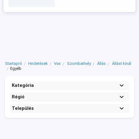
külön honorálom. Kérlek küldj ...
Startapró
Hirdetések
Vas
Szombathely
Állás
Állást kínál
Egyéb
Kategória
Régió
Település