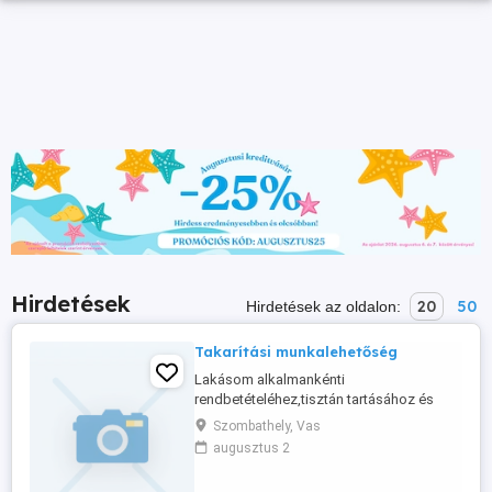
Hirdetések
20
50
Hirdetések az oldalon:
Takarítási munkalehetőség
Lakásom alkalmankénti
rendbetételéhez,tisztán tartásához és
egyebekhez keresek
Szombathely, Vas
bejárónőt.Alalmanként max.4 - 6 óra
augusztus 2
elfoglaltság.Átlag 2 hetente
ismétlődő,egyeztethető időpontokban.