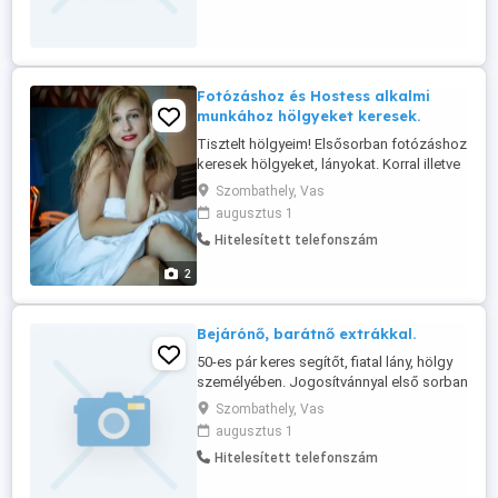
Kiemelkedö kereseti
lehetőség!Elsősorban fiatalabb
korosztályból várok érdeklődőket.A
jelentkezéshez rövid,fényképes
bemutatkozás ...
Fotózáshoz és Hostess alkalmi
munkához hölgyeket keresek.
Tisztelt hölgyeim! Elsősorban fotózáshoz
keresek hölgyeket, lányokat. Korral illetve
alkattal kapcsolatba nem hozok
Szombathely, Vas
korlátokat, szeretettel várom mindenki
augusztus 1
jelentkezését. Mindent megbeszélünk.
Hitelesített telefonszám
Hostess hölgyet is keresek, alkalmanként
kísérethez, fotózással kapcsolatos
2
szervezéséhez! Szervező képességet, ...
Bejárónő, barátnő extrákkal.
50-es pár keres segítőt, fiatal lány, hölgy
személyében. Jogosítvánnyal első sorban
bevásárlás kapcsolatba, illetve ha vállalja
Szombathely, Vas
főzésben segíteni, takarítani. Mindent
augusztus 1
részletesen megbeszélünk. Barátnő
Hitelesített telefonszám
jellegű ismeretséget szeretnénk.
Természetesen ha extrákat is vállalsz azt