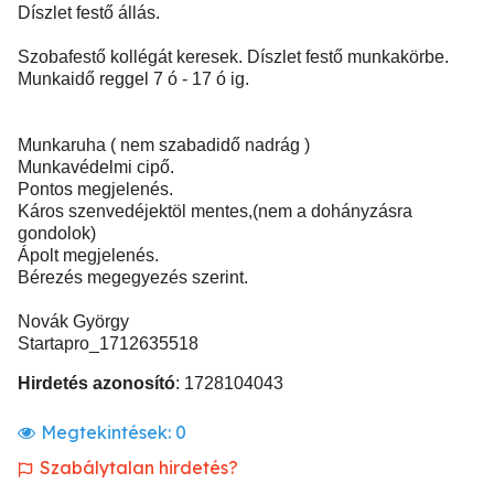
Díszlet festő állás.
Szobafestő kollégát keresek. Díszlet festő munkakörbe.
Munkaidő reggel 7 ó - 17 ó ig.
Munkaruha ( nem szabadidő nadrág )
Munkavédelmi cipő.
Pontos megjelenés.
Káros szenvedéjektöl mentes,(nem a dohányzásra
gondolok)
Ápolt megjelenés.
Bérezés megegyezés szerint.
Novák György
Startapro_1712635518
Hirdetés azonosító
: 1728104043
Megtekintések:
0
Szabálytalan hirdetés?