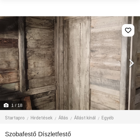
1
/ 18
Startapro
Hirdetések
Állás
Állást kínál
Egyéb
Szobafestő Díszletfestő