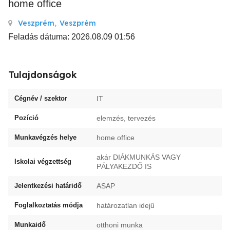
home office
Veszprém
,
Veszprém
Feladás dátuma: 2026.08.09 01:56
Tulajdonságok
Cégnév / szektor
IT
Pozíció
elemzés, tervezés
Munkavégzés helye
home office
akár DIÁKMUNKÁS VAGY
Iskolai végzettség
PÁLYAKEZDŐ IS
Jelentkezési határidő
ASAP
Foglalkoztatás módja
határozatlan idejű
Munkaidő
otthoni munka