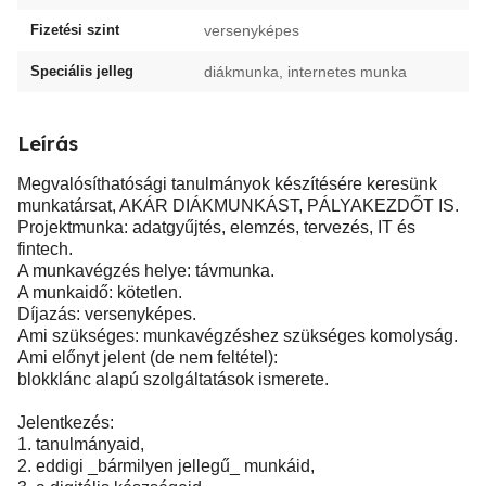
Fizetési szint
versenyképes
Speciális jelleg
diákmunka, internetes munka
Leírás
Megvalósíthatósági tanulmányok készítésére keresünk
munkatársat, AKÁR DIÁKMUNKÁST, PÁLYAKEZDŐT IS.
Projektmunka: adatgyűjtés, elemzés, tervezés, IT és
fintech.
A munkavégzés helye: távmunka.
A munkaidő: kötetlen.
Díjazás: versenyképes.
Ami szükséges: munkavégzéshez szükséges komolyság.
Ami előnyt jelent (de nem feltétel):
blokklánc alapú szolgáltatások ismerete.
Jelentkezés:
1. tanulmányaid,
2. eddigi _bármilyen jellegű_ munkáid,