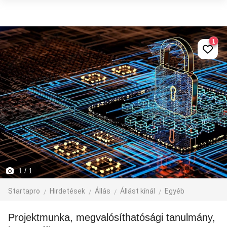
1
1
/ 1
Startapro
Hirdetések
Állás
Állást kínál
Egyéb
Projektmunka, megvalósíthatósági tanulmány,