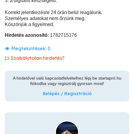
3. a digitális készségeid.
Korrekt jelentkezésre 24 órán belül reagálunk.
Személyes adatokat nem őrzünk meg.
Köszönjük a figyelmed.
Hirdetés azonosító
: 1782715176
Megtekintések:
0
Szabálytalan hirdetés?
A hirdetővel való kapcsolatfelvételhez lépj be startapró.hu
fiókodba vagy regisztrálj gyorsan most!
Belépés / Regisztráció