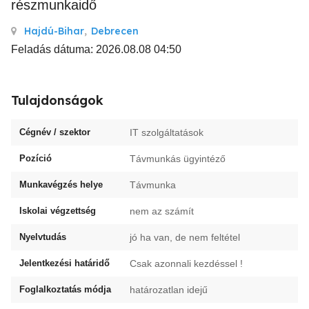
részmunkaidő
Hajdú-Bihar
,
Debrecen
Feladás dátuma: 2026.08.08 04:50
Tulajdonságok
Cégnév / szektor
IT szolgáltatások
Pozíció
Távmunkás ügyintéző
Munkavégzés helye
Távmunka
Iskolai végzettség
nem az számít
Nyelvtudás
jó ha van, de nem feltétel
Jelentkezési határidő
Csak azonnali kezdéssel !
Foglalkoztatás módja
határozatlan idejű