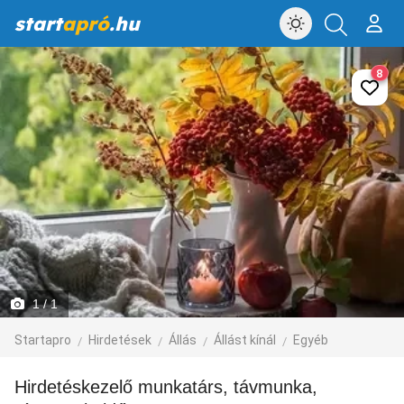
start
apró
.hu
8
1
/ 1
Startapro
Hirdetések
Állás
Állást kínál
Egyéb
Hirdetéskezelő munkatárs, távmunka,