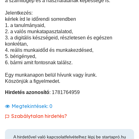
a számítógép és a használatának képessége is.
Jelentkezés:
kérlek írd le időrendi sorrendben
1. a tanulmányaid,
2. a valós munkatapasztalatod,
3. a digitális készségeid, részletesen és egészen
konkrétan,
4. reális munkaidőd és munkakezdésed,
5. bérigényed,
6. bármi amit fontosnak találsz.
Egy munkanapon belül hívunk vagy írunk.
Köszönjük a figyelmedet.
Hirdetés azonosító
: 1781764959
Megtekintések:
0
Szabálytalan hirdetés?
A hirdetővel való kapcsolatfelvételhez lépj be startapró.hu