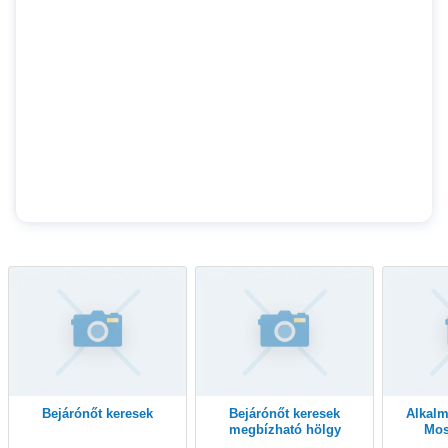
Bejárónőt keresek
bejárónőt keresek
alkalmi munka Győr-
megbízható hölgy
Mos
személyében
m