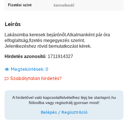
Fizetési szint
kiemelkedő
Leírás
Lakásomba keresek bejárónőt.Alkalmanként pár óra
elfoglaltság,fizetés megegyezés szerint.
Jelentkezéshez rövid bemutatkozást kérek.
Hirdetés azonosító
: 1711914327
Megtekintések:
0
Szabálytalan hirdetés?
A hirdetővel való kapcsolatfelvételhez lépj be startapró.hu
fiókodba vagy regisztrálj gyorsan most!
Belépés / Regisztráció