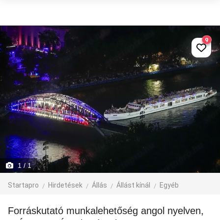
9
1
/ 1
Startapro
Hirdetések
Állás
Állást kínál
Egyéb
Forráskutató munkalehetőség angol nyelven,