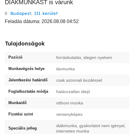
DIÁKMUNKÁST is várunk
Budapest
,
III. kerület
Feladás dátuma: 2026.08.08 04:52
Tulajdonságok
Pozíció
forráskutatás, idegen nyelven
Munkavégzés helye
távmunka
Jelentkezési határidő
csak azonnali kezdéssel
Foglalkoztatás módja
határozatlan idejű
Munkaidő
otthoni munka
Fizetési szint
versenyképes
diákmunka, gyakorlatot nem igényel,
Speciális jelleg
internetes munka