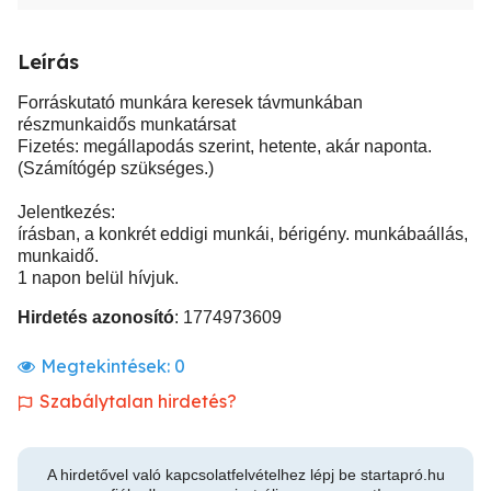
Leírás
Forráskutató munkára keresek távmunkában
részmunkaidős munkatársat
Fizetés: megállapodás szerint, hetente, akár naponta.
(Számítógép szükséges.)
Jelentkezés:
írásban, a konkrét eddigi munkái, bérigény. munkábaállás,
munkaidő.
1 napon belül hívjuk.
Hirdetés azonosító
: 1774973609
Megtekintések:
0
Szabálytalan hirdetés?
A hirdetővel való kapcsolatfelvételhez lépj be startapró.hu