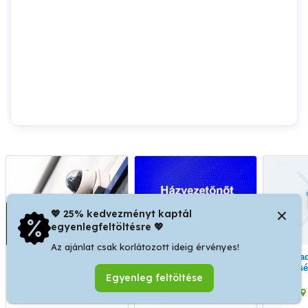
💖 25% kedvezményt kaptál
egyenlegfeltöltésre 💖
Az ajánlat csak korlátozott ideig érvényes!
Vagyonvédelmi
Megbízható, igényes
Szabadságom idejére
rendszerszerelő állás
házvezetőnőt keresek
kísé
Egyenleg feltöltése
nagyméretű családi ház
rendszeres rendben
IV. kerület
Veszprém
tartására...