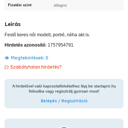
Fizetési szint
átlagos
Leírás
Festő keres női modelt, portré, néha akt is.
Hirdetés azonosító
: 1757954791
Megtekintések:
0
Szabálytalan hirdetés?
A hirdetővel való kapcsolatfelvételhez lépj be startapró.hu
fiókodba vagy regisztrálj gyorsan most!
Belépés / Regisztráció