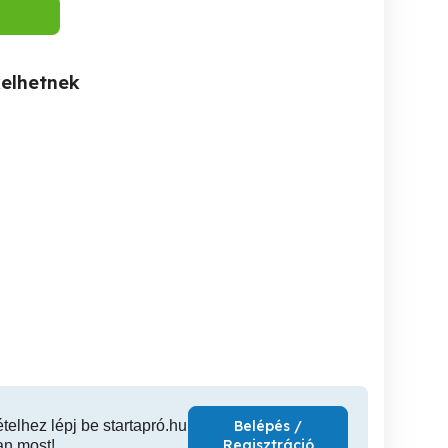
kelhetnek
Állatszitter állás ott
Tatabánya részmunkaidős
Karbant
lakással
takarítói munka
Tatabánya
Tatabánya
K
ételhez lépj be startapró.hu
Belépés /
Regisztráció
an most!