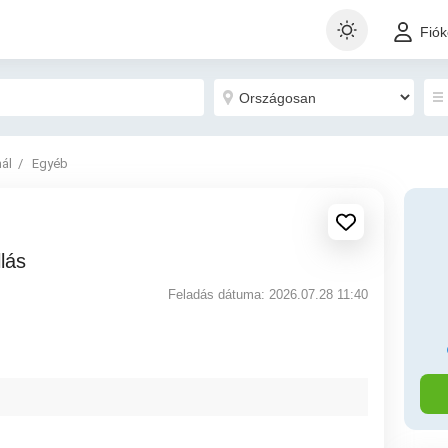
Fió
nál
Egyéb
llás
Feladás dátuma: 2026.07.28 11:40