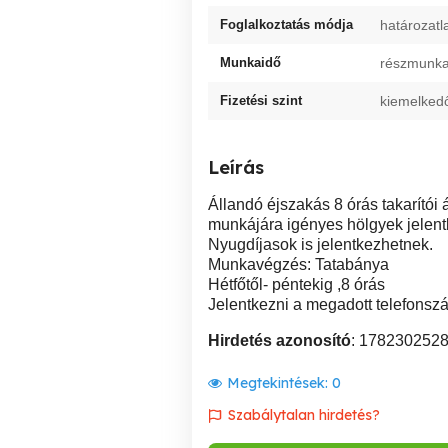
Foglalkoztatás módja
határozatl
Munkaidő
részmunkai
Fizetési szint
kiemelked
Leírás
Állandó éjszakás 8 órás takarítói 
munkájára igényes hölgyek jelent
Nyugdíjasok is jelentkezhetnek.
Munkavégzés: Tatabánya
Hétfőtől- péntekig ,8 órás
Jelentkezni a megadott telefonsz
Hirdetés azonosító
: 178230252
Megtekintések:
0
Szabálytalan hirdetés?