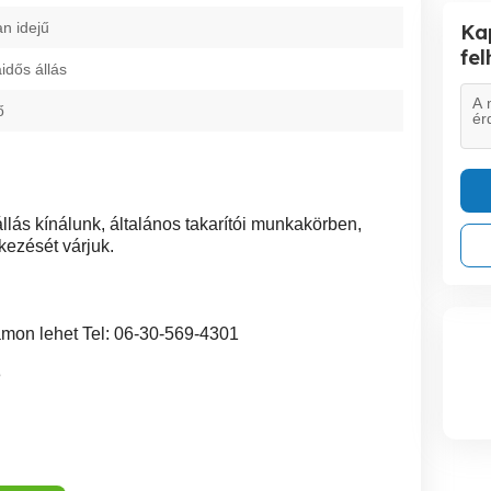
an idejű
Ka
fe
dős állás
ő
állás kínálunk, általános takarítói munkakörben,
kezését várjuk.
ámon lehet Tel: 06-30-569-4301
8