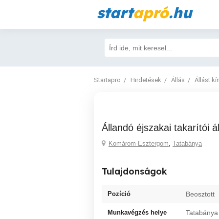
start
apró
.hu
Startapro
Hirdetések
Állás
Állást kí
Állandó éjszakai takarítói á
Komárom-Esztergom
,
Tatabánya
Tulajdonságok
Pozíció
Beosztott
Munkavégzés helye
Tatabánya