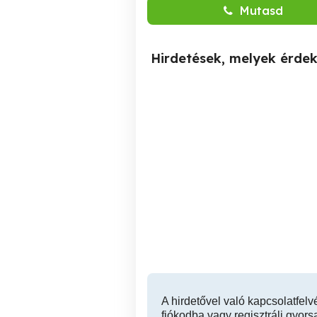
Mutasd
Hirdetések, melyek érde
Délutános takarítói állás
Tatabánya
Tatabánya
A hirdetővel való kapcsolatfelv
fiókodba vagy regisztrálj gyors