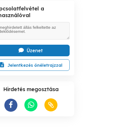
pcsolatfelvétel a
lhasználóval
Üzenet
Jelentkezés önéletrajzzal
Hirdetés megosztása