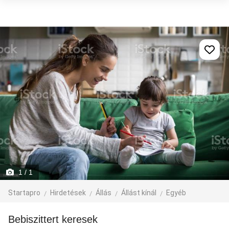
1
/ 1
Startapro
Hirdetések
Állás
Állást kínál
Egyéb
Bebiszittert keresek