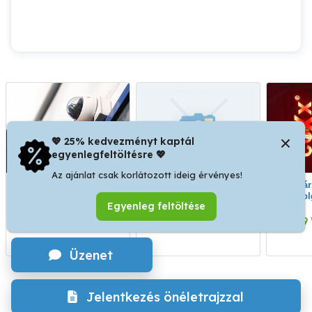
💖 25% kedvezményt kaptál
egyenlegfeltöltésre 💖
Az ajánlat csak korlátozott ideig érvényes!
Vagyonvédelmi
Szabadságom idejére
Férfi bár ( meleg ) pultos
rendszerszerelő állás
kísérőt keresek.
dol
Egyenleg feltöltése
IV. kerület
Veszprém
Üzenet
Jelentkezés önéletrajzzal