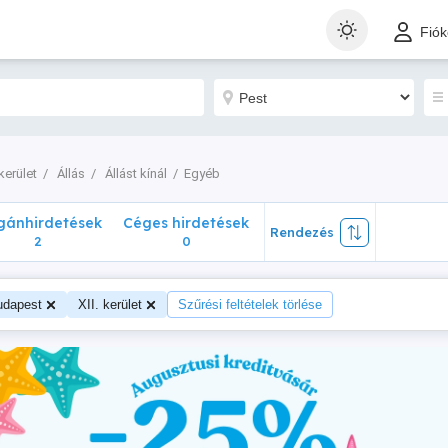
nhirdetések
Céges hirdetések
Rendezés
Fió
2
0
 kerület
Állás
Állást kínál
Egyéb
ánhirdetések
Céges hirdetések
Rendezés
2
0
udapest
XII. kerület
Szűrési feltételek törlése