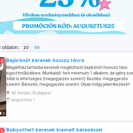
 oldalon:
20
50
Bejárónőt keresek hosszú távra
5
Magánháztartásba keresek megbízható bejárónőt hosszú távú
együttműködésre. Munkaidő: heti minimum 1 alkalom, de igény sze
több is lehetséges (megegyezés szerint). Kezdés: megegyezés
szerint. Bérezés: megegyezés szerint. Olyan hölgy jelentkezését
várom, aki igényes a munkájára, megbízható, diszkrét ...
XII. kerület, Budapest
augusztus 1
1
Babysittert keresek kiemelt bérezéssel
2