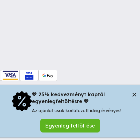
💖 25% kedvezményt kaptál
egyenlegfeltöltésre 💖
dul Dacia nr 34, Oradea 410346, Romania | Tax ID: RO44483373 -
In
Az ajánlat csak korlátozott ideig érvényes!
Egyenleg feltöltése
Keresés mentése