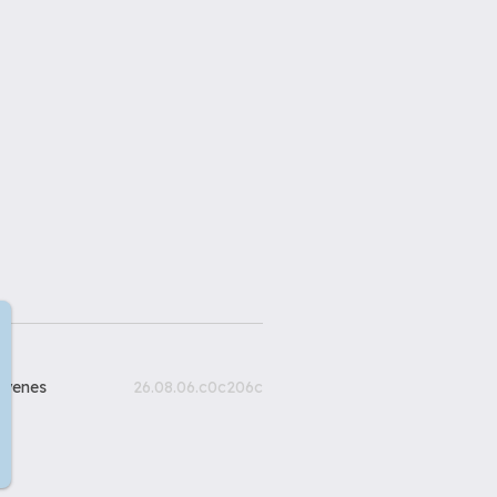
gyenes
26.08.06.c0c206c