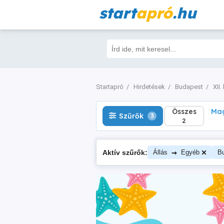
start
apró
.hu
Összes
Magá
Szűrők
3
2
Startapró
Hirdetések
Budapest
XII.
Összes
Mag
Szűrők
3
2
→
Aktív szűrők:
Állás
Egyéb
B