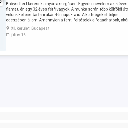
Babysittert keresek a nyárra sürgősen! Egyedül nevelem az 5 éves
fiamat, én egy 32 éves férfi vagyok. A munka során több külföldi útr
velünk kellene tartani akár 4-5 napokra is. A költségeket teljes
egészében állom. Amennyien a fenti feltételek elfogadhatóak, aká
részben, várom fényképes bemutatkozásodat. A ...
XII. kerület, Budapest
július 16