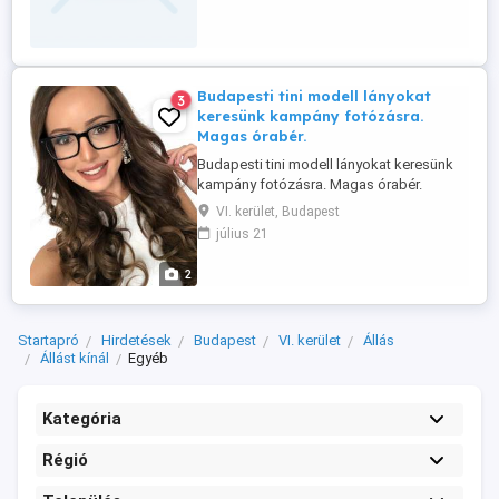
Budapesti tini modell lányokat
3
keresünk kampány fotózásra.
Magas órabér.
Budapesti tini modell lányokat keresünk
kampány fotózásra. Magas órabér.
Vékony de formás lányokat keresünk. Itt
VI. kerület, Budapest
jelentkezz üzenetben pár fényképpel,
július 21
mobilszámmal. Hívni fogunk.
2
Startapró
Hirdetések
Budapest
VI. kerület
Állás
Állást kínál
Egyéb
Kategória
Régió