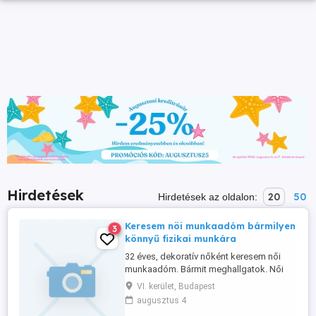
Hirdetések
20
50
Hirdetések az oldalon:
Keresem nöi munkaadóm bármilyen
3
könnyű fizikai munkára
32 éves, dekoratív nőként keresem női
munkaadóm. Bármit meghallgatok. Női
masszázsban jártas vagyok. Köszönöm!
VI. kerület, Budapest
D
augusztus 4