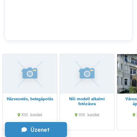
Házvezetés, betegápolás
Női modell alkalmi
Városmajori Klinika
fotózásra
áp
XIII. kerület
XIII. kerület
Üzenet