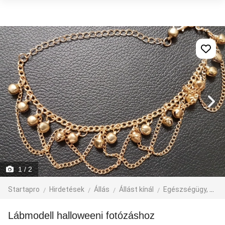
1
/ 2
Startapro
Hirdetések
Állás
Állást kínál
Egészségügy, szépségipar
Lábmodell halloweeni fotózáshoz