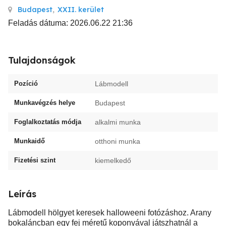
Budapest
,
XXII. kerület
Feladás dátuma: 2026.06.22 21:36
Tulajdonságok
Pozíció
Lábmodell
Munkavégzés helye
Budapest
Foglalkoztatás módja
alkalmi munka
Munkaidő
otthoni munka
Fizetési szint
kiemelkedő
Leírás
Lábmodell hölgyet keresek halloweeni fotózáshoz. Arany
bokaláncban egy fej méretű koponyával játszhatnál a