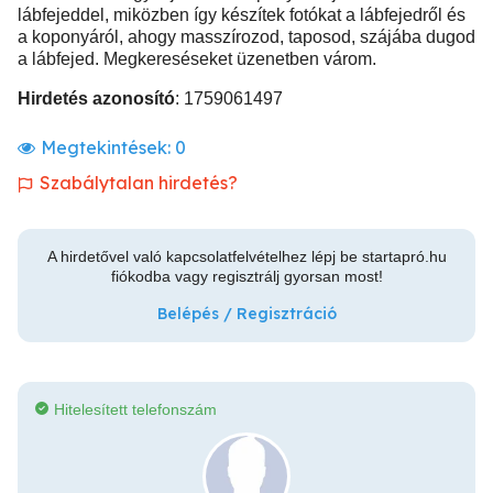
lábfejeddel, miközben így készítek fotókat a lábfejedről és
a koponyáról, ahogy masszírozod, taposod, szájába dugod
a lábfejed. Megkereséseket üzenetben várom.
Hirdetés azonosító
: 1759061497
Megtekintések:
0
Szabálytalan hirdetés?
A hirdetővel való kapcsolatfelvételhez lépj be startapró.hu
fiókodba vagy regisztrálj gyorsan most!
Belépés / Regisztráció
Hitelesített telefonszám