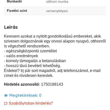
Munkaidő
otthoni munka
Fizetési szint
versenyképes
Leírás
Keresem azokat a nyitott gondolkodású embereket, akik
szivesen dolgoznának egy orvosi alapon nyugvó, otthonről
is végezhető rendszerben.
- egészségközpontú szemlélet
- valós eredmények
- komoly támogatás a betanulásban
- hosszú távú bevételi lehetőség.
Érdekel? Irj pár sort magadról, adj telefonszámot, e-mail
cimet és rövidesen kereslek.
Hirdetés azonosító
: 1750188143
Megtekintések:
0
Szabálytalan hirdetés?