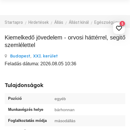
Startapro
Hirdetések
Állás
Állást kínál
Egészségügy, szépségipar
5
Kiemelkedő jövedelem - orvosi háttérrel, segitő
szemlélettel
Budapest
,
XXI. kerület
Feladás dátuma: 2026.08.05 10:36
Tulajdonságok
Pozíció
egyéb
Munkavégzés helye
bárhonnan
Foglalkoztatás módja
másodállás